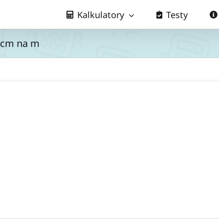
Kalkulatory
Testy
– cm na m