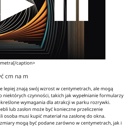
 metra[/caption>
yć cm na m
e lepiej znają swój wzrost w centymetrach, ale mogą
 niektórych czynności, takich jak wypełnianie formularzy
 określone wymagania dla atrakcji w parku rozrywki.
bli lub zasłon może być konieczne przeliczenie
li osoba musi kupić materiał na zasłonę do okna.
 rozmiary mogą być podane zarówno w centymetrach, jak i