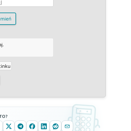
amień
j.
cinku
TO?