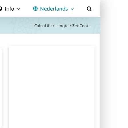
Info
Nederlands
CalcuLife
/
Lengte
/
Zet Cent...