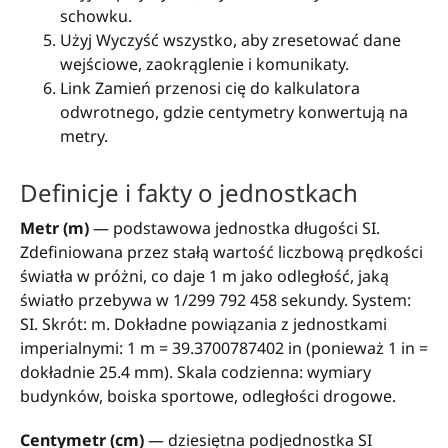
schowku.
Użyj Wyczyść wszystko, aby zresetować dane
wejściowe, zaokrąglenie i komunikaty.
Link Zamień przenosi cię do kalkulatora
odwrotnego, gdzie centymetry konwertują na
metry.
Definicje i fakty o jednostkach
Metr (m)
— podstawowa jednostka długości SI.
Zdefiniowana przez stałą wartość liczbową prędkości
światła w próżni, co daje 1 m jako odległość, jaką
światło przebywa w 1/299 792 458 sekundy. System:
SI. Skrót: m. Dokładne powiązania z jednostkami
imperialnymi: 1 m = 39.3700787402 in (ponieważ 1 in =
dokładnie 25.4 mm). Skala codzienna: wymiary
budynków, boiska sportowe, odległości drogowe.
Centymetr (cm)
— dziesiętna podjednostka SI