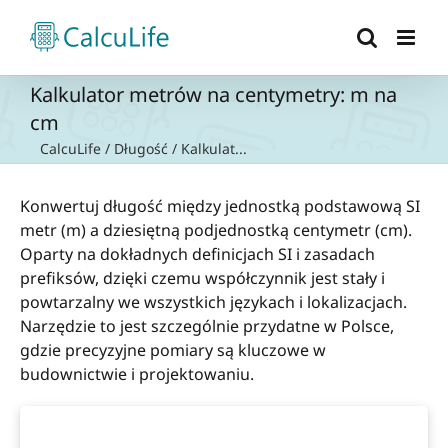
Przejdź
do
zawartości
Kalkulator metrów na centymetry: m na
cm
CalcuLife
/
Długość
/
Kalkulat...
Konwertuj długość między jednostką podstawową SI
metr (m) a dziesiętną podjednostką centymetr (cm).
Oparty na dokładnych definicjach SI i zasadach
prefiksów, dzięki czemu współczynnik jest stały i
powtarzalny we wszystkich językach i lokalizacjach.
Narzędzie to jest szczególnie przydatne w Polsce,
gdzie precyzyjne pomiary są kluczowe w
budownictwie i projektowaniu.