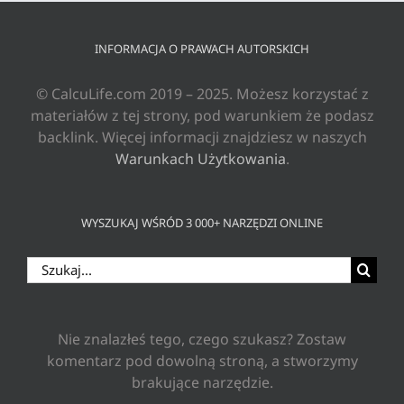
INFORMACJA O PRAWACH AUTORSKICH
© CalcuLife.com 2019 – 2025. Możesz korzystać z
materiałów z tej strony, pod warunkiem że podasz
backlink. Więcej informacji znajdziesz w naszych
Warunkach Użytkowania
.
WYSZUKAJ WŚRÓD 3 000+ NARZĘDZI ONLINE
Szukaj
Nie znalazłeś tego, czego szukasz? Zostaw
komentarz pod dowolną stroną, a stworzymy
brakujące narzędzie.