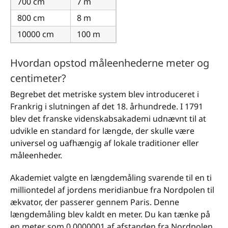
700 cm
7 m
800 cm
8 m
10000 cm
100 m
Hvordan opstod måleenhederne meter og
centimeter?
Begrebet det metriske system blev introduceret i
Frankrig i slutningen af det 18. århundrede. I 1791
blev det franske videnskabsakademi udnævnt til at
udvikle en standard for længde, der skulle være
universel og uafhængig af lokale traditioner eller
måleenheder.
Akademiet valgte en længdemåling svarende til en ti
milliontedel af jordens meridianbue fra Nordpolen til
ækvator, der passerer gennem Paris. Denne
længdemåling blev kaldt en meter. Du kan tænke på
en meter som 0.0000001 af afstanden fra Nordpolen