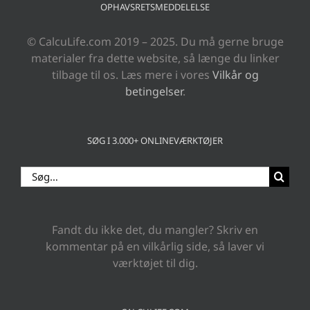
OPHAVSRETSMEDDELELSE
© CalcuLife.com 2019 – 2025. Du må gerne bruge
materialer fra dette website, så længe du linker
tilbage til os. Læs mere i vores
Vilkår og
betingelser
.
SØG I 3.000+ ONLINEVÆRKTØJER
Søg
efter:
Fandt du ikke det, du mangler? Skriv en
kommentar på en vilkårlig side, så laver vi
værktøjet til dig.