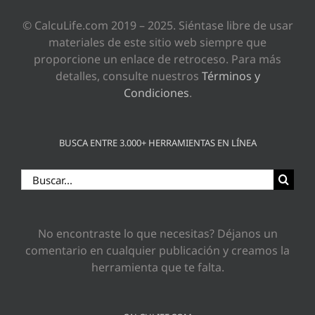
© CalcuLife.com 2019 – 2025. Siéntase libre de usar
materiales de este sitio web siempre que
proporcione un enlace de retroceso. Para más
detalles, consulte nuestros
Términos y
Condiciones
.
BUSCA ENTRE 3.000+ HERRAMIENTAS EN LÍNEA
Buscar:
No encontraste lo que necesitas? Déjanos un
comentario en cualquier publicación y creamos la
herramienta que te falta.