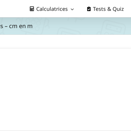
Calculatrices
Tests & Quiz
es – cm en m