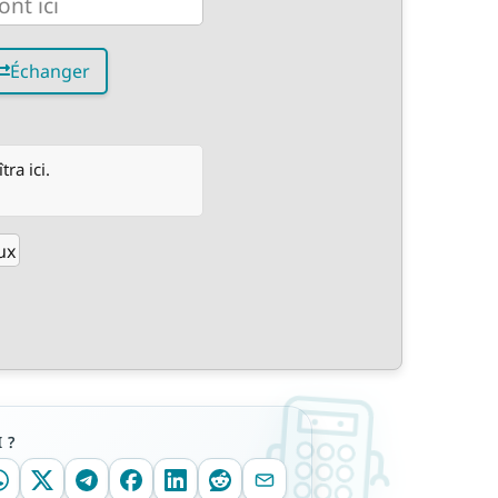
Échanger
ra ici.
ux
 ?