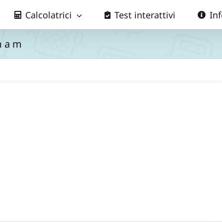
Calcolatrici
Test interattivi
In
m a m