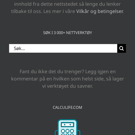
innhold fra dette nettstedet så lenge du lenker
tilbake til oss. Les mer i våre
Vilkår og betingelser
.
SØK I 3 000+ NETTVERKTØY
Search
for:
Fant du ikke det du trenger? Legg igjen en
kommentar på en hvilken som helst side, så lager
vi verktøyet du savner.
CALCULIFE.COM