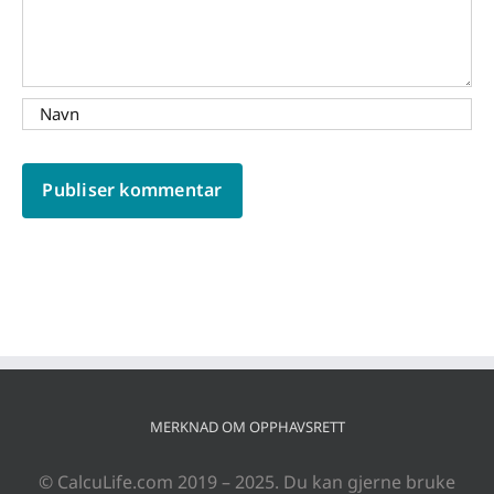
MERKNAD OM OPPHAVSRETT
© CalcuLife.com 2019 – 2025. Du kan gjerne bruke