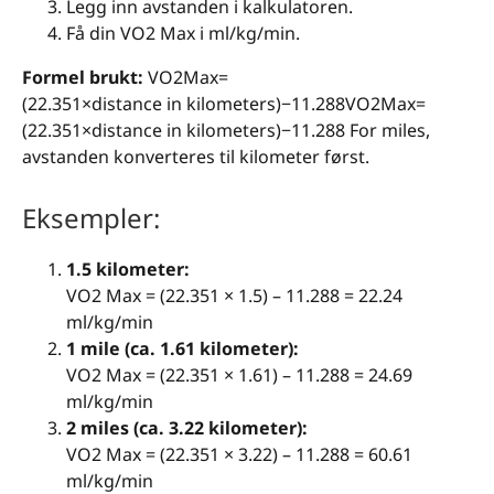
Legg inn avstanden i kalkulatoren.
Få din VO2 Max i ml/kg/min.
Formel brukt:
VO2Max=
(22.351×distance in kilometers)−11.288
V
O
2
M
a
x
=
(
22.351
×
distance in kilometers
)
−
11.288
For miles,
avstanden konverteres til kilometer først.
Eksempler:
1.5 kilometer:
VO2 Max = (22.351 × 1.5) – 11.288 = 22.24
ml/kg/min
1 mile (ca. 1.61 kilometer):
VO2 Max = (22.351 × 1.61) – 11.288 = 24.69
ml/kg/min
2 miles (ca. 3.22 kilometer):
VO2 Max = (22.351 × 3.22) – 11.288 = 60.61
ml/kg/min