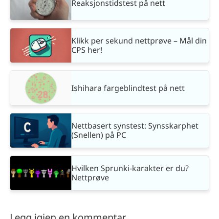
Reaksjonstidstest på nett
Klikk per sekund nettprøve – Mål din
CPS her!
Ishihara fargeblindtest på nett
Nettbasert synstest: Synsskarphet
(Snellen) på PC
Hvilken Sprunki-karakter er du?
Nettprøve
Legg igjen en kommentar