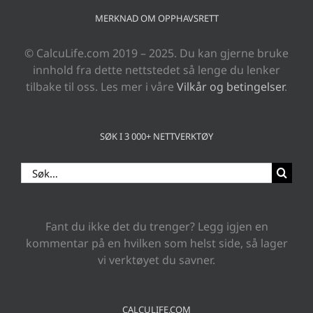
MERKNAD OM OPPHAVSRETT
© CalcuLife.com 2019 – 2025. Du kan gjerne bruke
innhold fra dette nettstedet så lenge du lenker
tilbake til oss. Les mer i våre
Vilkår og betingelser
.
SØK I 3 000+ NETTVERKTØY
Search
for:
Fant du ikke det du trenger? Legg igjen en
kommentar på en hvilken som helst side, så lager
vi verktøyet du savner.
CALCULIFE.COM