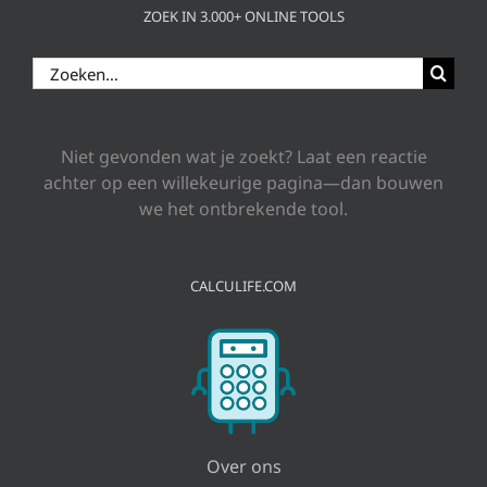
ZOEK IN 3.000+ ONLINE TOOLS
Zoeken
naar:
Niet gevonden wat je zoekt? Laat een reactie
achter op een willekeurige pagina—dan bouwen
we het ontbrekende tool.
CALCULIFE.COM
Over ons