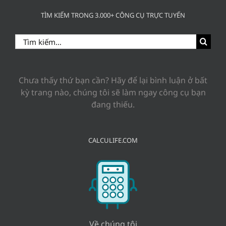
TÌM KIẾM TRONG 3.000+ CÔNG CỤ TRỰC TUYẾN
Search
for:
Chưa thấy thứ bạn cần? Hãy để lại bình luận ở bất
kỳ trang nào, chúng tôi sẽ làm ngay công cụ bạn
đang thiếu.
CALCULIFE.COM
Về chúng tôi