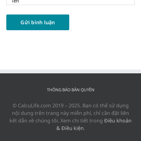
THÔNG BÁO BẢN QUYỀN
© CalcuLife.com 2019 – 2025. Bạn có thể sử dụng
nội dung trên trang này miễn phí, chỉ cần đặt liên
kết dẫn về chúng tôi. Xem chi tiết trong
Điều khoản
& Điều kiện
.