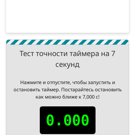
Тест точности таймера на 7
секунд
Нажмите и отпустите, чтобы запустить и
остановить таймер. Постарайтесь остановить
как можно ближе к 7,000 с!
0.000