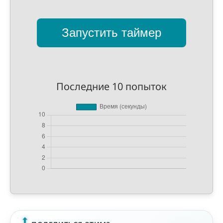
Запустить таймер
Последние 10 попыток