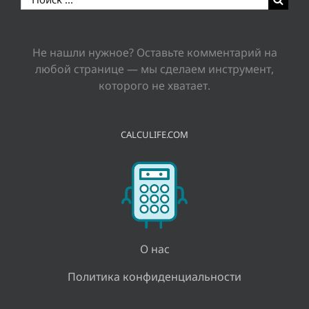
поиска:
Не нашли нужное? Оставьте комментарий на
любой странице — мы сделаем инструмент,
которого не хватает.
CALCULIFE.COM
О нас
Политика конфиденциальности