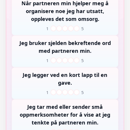
Når partneren min hjelper meg å
organisere noe jeg har utsatt,
oppleves det som omsorg.
1
5
1
2
3
4
5
Jeg bruker sjelden bekreftende ord
med partneren min.
1
5
1
2
3
4
5
Jeg legger ved en kort lapp til en
gave.
1
5
1
2
3
4
5
Jeg tar med eller sender små
oppmerksomheter for å vise at jeg
tenkte på partneren min.