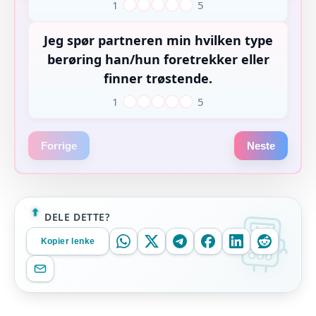
1
5
1
2
3
4
5
Jeg spør partneren min hvilken type
berøring han/hun foretrekker eller
finner trøstende.
1
5
1
2
3
4
5
Forrige
Neste
DELE DETTE?
Kopier lenke