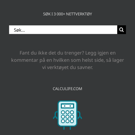
SØK I 3 000+ NETTVERKTØY
Search
for:
Fant du ikke det du trenger? Legg igjen en
kommentar på en hvilken som helst side, så lager
vi verktøyet du savner.
CALCULIFE.COM