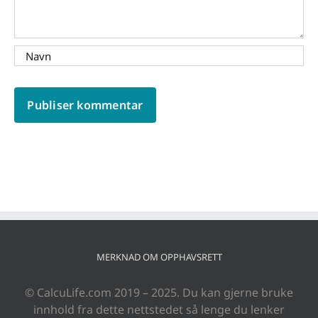
MERKNAD OM OPPHAVSRETT
© CalcuLife.com 2019 – 2025. Du kan gjerne bruke
innhold fra dette nettstedet så lenge du lenker