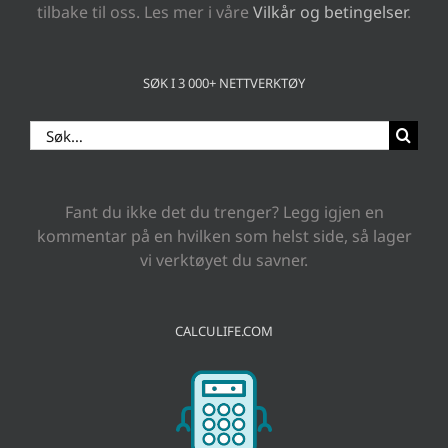
tilbake til oss. Les mer i våre
Vilkår og betingelser
.
SØK I 3 000+ NETTVERKTØY
Search
for:
Fant du ikke det du trenger? Legg igjen en
kommentar på en hvilken som helst side, så lager
vi verktøyet du savner.
CALCULIFE.COM