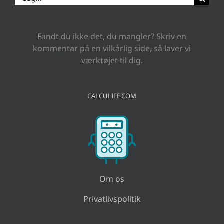
efter:
Fandt du ikke det, du mangler? Skriv en
kommentar på en vilkårlig side, så laver vi
værktøjet til dig.
CALCULIFE.COM
Om os
Privatlivspolitik