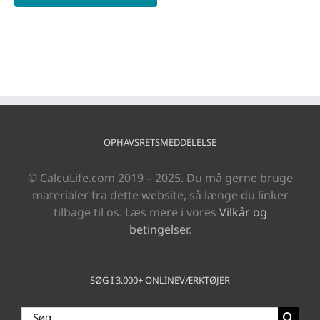
OPHAVSRETSMEDDELELSE
© CalcuLife.com 2019 – 2025. Du må gerne bruge
materialer fra dette website, så længe du linker
tilbage til os. Læs mere i vores
Vilkår og
betingelser
.
SØG I 3.000+ ONLINEVÆRKTØJER
Søg