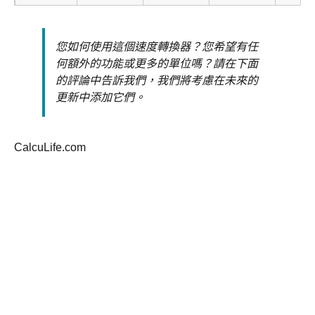
1000
3599.997
2236.936
1943.846
3280.
您如何使用這個速度轉換器？您希望有任
何額外的功能或更多的單位嗎？請在下面
10000
35999.97
22369.36
19438.46
32808
的評論中告訴我們，我們將考慮在未來的
更新中添加它們。
1000000
3599997
2236936
1943846
3280
1E+09
3.6E+09
2.24E+09
1.94E+09
3.28E
CalcuLife.com
3E+08
1.08E+09
6.71E+08
5.83E+08
9.84E
1.00E-
3.60E-06
2.24E-06
1.94E-06
3.28E
06