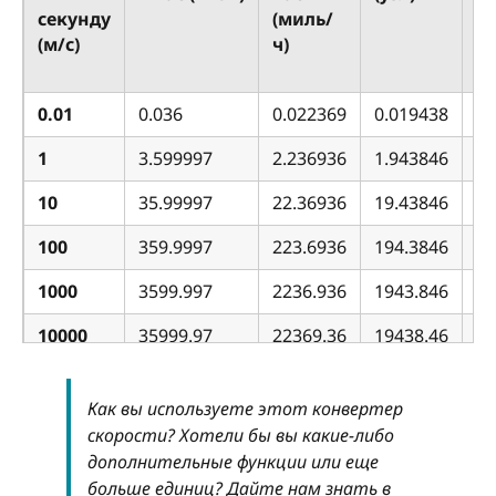
секунду
(миль/
(ф
(м/с)
ч)
0.01
0.036
0.022369
0.019438
0.
1
3.599997
2.236936
1.943846
3.
10
35.99997
22.36936
19.43846
32
100
359.9997
223.6936
194.3846
32
1000
3599.997
2236.936
1943.846
32
10000
35999.97
22369.36
19438.46
32
1000000
3599997
2236936
1943846
32
Как вы используете этот конвертер
1.00E-06
3.60E-06
2.24E-06
1.94E-06
3.
скорости? Хотели бы вы какие-либо
дополнительные функции или еще
больше единиц? Дайте нам знать в