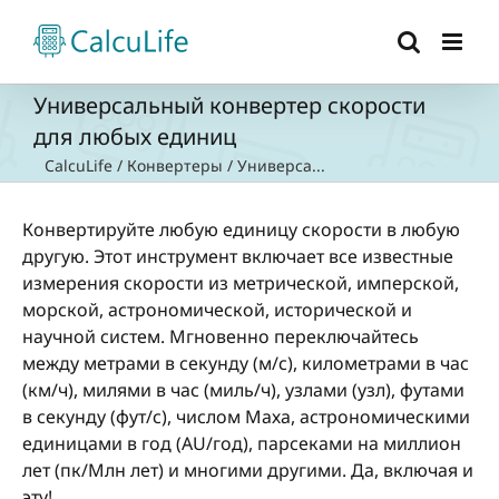
Skip
to
content
Универсальный конвертер скорости
для любых единиц
CalcuLife
/
Конвертеры
/
Универса...
Конвертируйте любую единицу скорости в любую
другую. Этот инструмент включает все известные
измерения скорости из метрической, имперской,
морской, астрономической, исторической и
научной систем. Мгновенно переключайтесь
между метрами в секунду (м/с), километрами в час
(км/ч), милями в час (миль/ч), узлами (узл), футами
в секунду (фут/с), числом Маха, астрономическими
единицами в год (AU/год), парсеками на миллион
лет (пк/Млн лет) и многими другими. Да, включая и
эту!