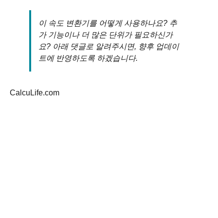
1000
3599.997
2236.936
1943.846
3280.8
이 속도 변환기를 어떻게 사용하나요? 추
가 기능이나 더 많은 단위가 필요하신가
10000
35999.97
22369.36
19438.46
32808.
요? 아래 댓글로 알려주시면, 향후 업데이
트에 반영하도록 하겠습니다.
1000000
3599997
2236936
1943846
32808
1.00E-
3.60E-06
2.24E-06
1.94E-06
3.28E-
CalcuLife.com
06