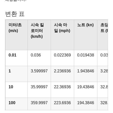
변환 표
미터/초
시속 킬
시속 마
노트 (kn)
초당 
(m/s)
로미터
일 (mph)
트 (ft/s
(km/h)
0.01
0.036
0.022369
0.019438
0.032
1
3.599997
2.236936
1.943846
3.2808
10
35.99997
22.36936
19.43846
32.808
100
359.9997
223.6936
194.3846
328.08