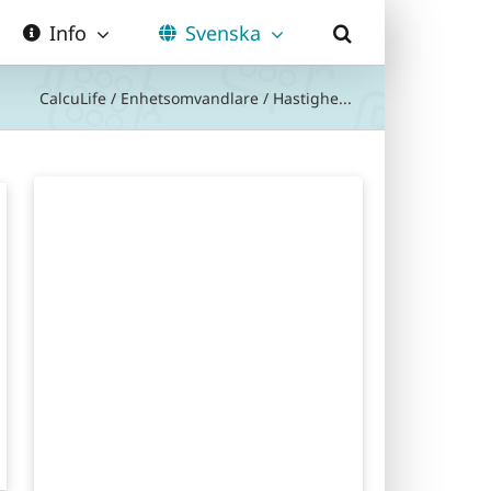
Info
Svenska
CalcuLife
/
Enhetsomvandlare
/
Hastighe...