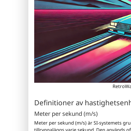
RetroWa
Definitioner av hastighetsen
Meter per sekund (m/s)
Meter per sekund (m/s) är SI-systemets gr
tillryggaläggs varje sekund. Den används of