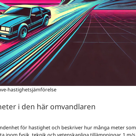
ve-hastighetsjämförelse
heter i den här omvandlaren
undenhet för hastighet och beskriver hur många meter som
ta inom fysik, teknik och vetenskapliga tillämpningar. 1 m/s