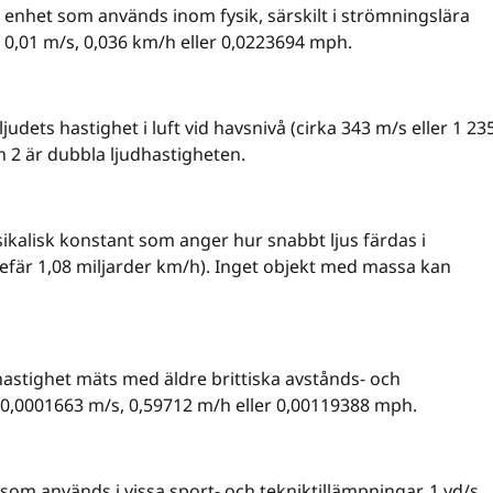
 enhet som används inom fysik, särskilt i strömningslära
är 0,01 m/s, 0,036 km/h eller 0,0223694 mph.
judets hastighet i luft vid havsnivå (cirka 343 m/s eller 1 23
 2 är dubbla ljudhastigheten.
ikalisk konstant som anger hur snabbt ljus färdas i
efär 1,08 miljarder km/h). Inget objekt med massa kan
astighet mäts med äldre brittiska avstånds- och
ka 0,0001663 m/s, 0,59712 m/h eller 0,00119388 mph.
som används i vissa sport- och tekniktillämpningar. 1 yd/s