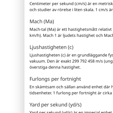
Centimeter per sekund (cm/s) är en metrisk
och studier av rörelse i liten skala. 1 cm/s 
Mach (Ma)
Mach-tal (Ma) är ett hastighetsmått relativt l
km/h). Mach 1 är ljudets hastighet och Mach
Ljushastigheten (c)
Ljushastigheten (c) är en grundläggande fys
vakuum. Den är exakt 299 792 458 m/s (ung
överstiga denna hastighet.
Furlongs per fortnight
En skämtsam och sällan använd enhet där h
tidsenheter. 1 furlong per fortnight är cir
Yard per sekund (yd/s)
Yard per sekund (yd/s) är en imperial enhet 