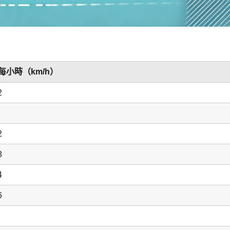
每小時（km/h）
2
2
8
4
6