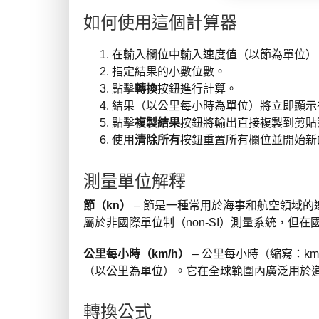
如何使用這個計算器
在輸入欄位中輸入速度值（以節為單位）
指定結果的小數位數。
點擊
轉換
按鈕進行計算。
結果（以公里每小時為單位）將立即顯示
點擊
複製結果
按鈕將輸出直接複製到剪貼
使用
清除所有
按鈕重置所有欄位並開始新
測量單位解釋
節（kn）
– 節是一種常用於海事和航空領域的
屬於非國際單位制（non-SI）測量系統，但在
公里每小時（km/h）
– 公里每小時（縮寫：k
（以公里為單位）。它在全球範圍內廣泛用於
轉換公式