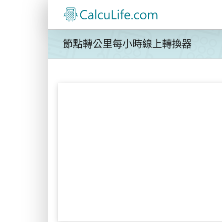
Skip
to
content
節點轉公里每小時線上轉換器