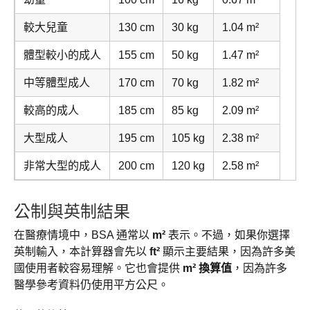
較大兒童
130 cm
30 kg
1.04 m²
體型較小的成人
155 cm
50 kg
1.47 m²
中等體型成人
170 cm
70 kg
1.82 m²
較高的成人
185 cm
85 kg
2.09 m²
大型成人
195 cm
105 kg
2.38 m²
非常大型的成人
200 cm
120 kg
2.58 m²
公制與英制結果
在醫療情境中，BSA 通常以
m²
表示。不過，如果你選擇
英制輸入，本計算器會先以
ft²
顯示主要結果，因為許多美
國使用者較容易理解。它也會提供
m² 換算值
，因為許多
醫學參考資料仍使用平方公尺。