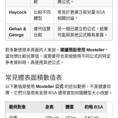
較
典公式。
Haycock
比較不同
常見於更廣泛與兒童 BSA
體型
相關討論。
Gehan &
替代估算
另一個已建立的公式，結果
George
比較
可能與其他公式略有差異。
對多數使用本頁面的人來說，
建議預設使用 Mosteller
。
當你想比較估算值，或需要符合某個使用不同公式的特定
參考資料時，再使用其他公式。
常見體表面積數值表
以下數值是使用
Mosteller 公式
的近似範例，不是健康目
標。它們只是用來呈現 BSA 通常會如何隨體型大小改變。
範例對象
身高
體重
約略 BSA
幼童
100 cm
16 kg
0.67 m²