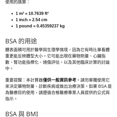
使用的換算：
1 m² = 10.7639 ft²
1 inch = 2.54 cm
1 pound = 0.45359237 kg
BSA 的用途
體表面積可用於醫學與生理學情境，因為它有時比單看體
重更能反映體型大小。它可能出現在藥物劑量、心臟指
數、腎功能指標化、燒傷評估，以及其他臨床計算的討論
中。
重要提醒：本計算器
僅供一般資訊參考
。請勿單獨使用它
來決定藥物劑量、診斷疾病或做出治療決策。如果 BSA 是
為醫療目的使用，請遵循合格醫療專業人員提供的公式與
指示。
BSA 與 BMI