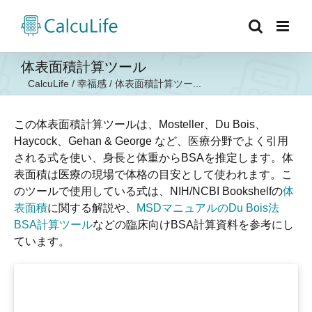
Skip
to
content
体表面積計算ツール
CalcuLife
/
幸福感
/
体表面積計算ツー...
この体表面積計算ツールは、Mosteller、Du Bois、
Haycock、Gehan & George など、医療分野でよく引用
される式を使い、身長と体重からBSAを推定します。体
表面積は医療の現場で体格の目安として使われます。こ
のツールで使用している式は、NIH/NCBI Bookshelfの
体
表面積
に関する解説や、
MSDマニュアルのDu Bois法
BSA計算ツール
などの臨床向けBSA計算資料を参考にし
ています。