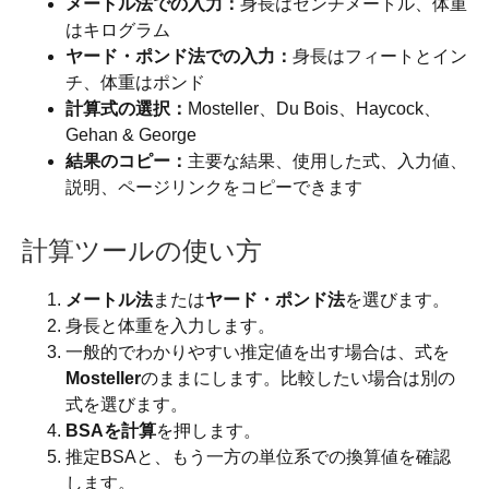
メートル法での入力：
身長はセンチメートル、体重
はキログラム
ヤード・ポンド法での入力：
身長はフィートとイン
チ、体重はポンド
計算式の選択：
Mosteller、Du Bois、Haycock、
Gehan & George
結果のコピー：
主要な結果、使用した式、入力値、
説明、ページリンクをコピーできます
計算ツールの使い方
メートル法
または
ヤード・ポンド法
を選びます。
身長と体重を入力します。
一般的でわかりやすい推定値を出す場合は、式を
Mosteller
のままにします。比較したい場合は別の
式を選びます。
BSAを計算
を押します。
推定BSAと、もう一方の単位系での換算値を確認
します。