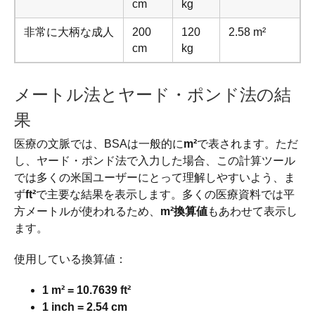
cm
kg
非常に大柄な成人
200
120
2.58 m²
cm
kg
メートル法とヤード・ポンド法の結
果
医療の文脈では、BSAは一般的に
m²
で表されます。ただ
し、ヤード・ポンド法で入力した場合、この計算ツール
では多くの米国ユーザーにとって理解しやすいよう、ま
ず
ft²
で主要な結果を表示します。多くの医療資料では平
方メートルが使われるため、
m²換算値
もあわせて表示し
ます。
使用している換算値：
1 m² = 10.7639 ft²
1 inch = 2.54 cm