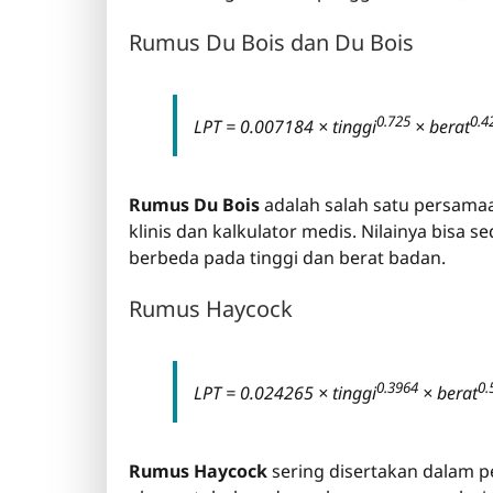
Rumus Du Bois dan Du Bois
0.725
0.4
LPT = 0.007184 × tinggi
× berat
Rumus Du Bois
adalah salah satu persamaa
klinis dan kalkulator medis. Nilainya bisa 
berbeda pada tinggi dan berat badan.
Rumus Haycock
0.3964
0.
LPT = 0.024265 × tinggi
× berat
Rumus Haycock
sering disertakan dalam p