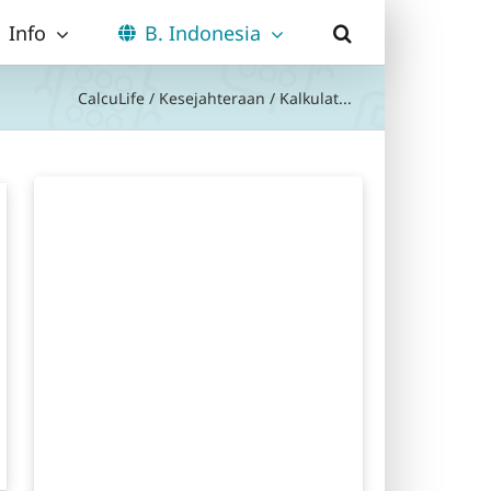
Info
B. Indonesia
CalcuLife
/
Kesejahteraan
/
Kalkulat...