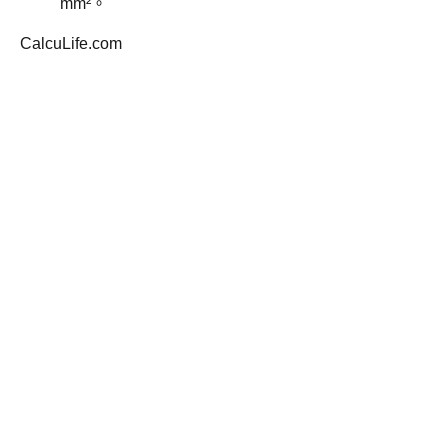
mm²。
CalcuLife.com