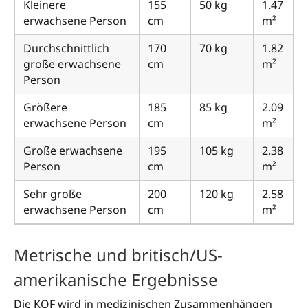
Kleinere
155
50 kg
1.47
erwachsene Person
cm
m²
Durchschnittlich
170
70 kg
1.82
große erwachsene
cm
m²
Person
Größere
185
85 kg
2.09
erwachsene Person
cm
m²
Große erwachsene
195
105 kg
2.38
Person
cm
m²
Sehr große
200
120 kg
2.58
erwachsene Person
cm
m²
Metrische und britisch/US-
amerikanische Ergebnisse
Die KOF wird in medizinischen Zusammenhängen