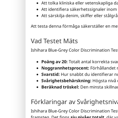
Att tolka kliniska eller vetenskapliga d
Att identifiera säkerhetssignaler inom
Att särskilja denim, skiffer eller stål
Att testa denna förmåga säkerställer en me
Vad Testet Mäts
Ishihara Blue-Grey Color Discrimination Tes
Poäng av 20:
Totalt antal korrekta sva
Noggrannhetsprocent:
Förhållandet 
Svarstid:
Hur snabbt du identifierar
Svårighetsbehärskning:
Högsta nivå dä
Beräknad tröskel:
Den minsta skillna
Förklaringar av Svårighetsniv
Ishihara Blue-Grey Color Discrimination Tes
framsteg. Det finns
sju nivåer totalt
, där v