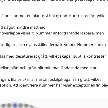
lå prickar mot en platt grå bakgrund. Kontrasten är tydlig
 med något mindre mättnad.
ar överlappa visuellt. Nummer är fortfarande läsbara, men
terligare, och nyansskillnaderna krymper. Nummer kan ta
das med desaturerat grått, vilket skapar subtila kontraster
llan blått och grått blir minimal. Endast de med stark
en. Blå prickar är nästan oskiljaktiga från grått, vilket
ption. Att identifiera nummer här visar exceptionell fin blå