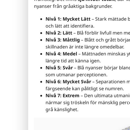
nyanser från gråaktiga bakgrunder.
Nivå 1: Mycket Lätt
– Stark mättade b
och lätt att identifiera.
Nivå 2: Lätt
– Blå förblir livfull men
Nivå 3: Måttlig
– Blått och grått börj
skillnaden är inte längre omedelbar.
Nivå 4: Medel
– Mättnaden minskas yt
längre tid att känna igen.
Nivå 5: Svår
– Blå nyanser börjar blan
som utmanar perceptionen.
Nivå 6: Mycket Svår
– Separationen me
färgseende kan pålitligt se numren.
Nivå 7: Extrem
– Den ultimata utmaning
närmar sig tröskeln för mänsklig perce
grå känslighet.