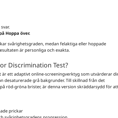
 svar.
på Hoppa över.
r ökar svårighetsgraden, medan felaktiga eller hoppade
resultaten är personliga och exakta.
or Discrimination Test?
t är ett adaptivt online-screeningverktyg som utvärderar di
ån desaturerade grå bakgrunder. Till skillnad från det
 på röd-gröna brister, är denna version skräddarsydd för at
ade prickar
ch svårighetsgradens progression