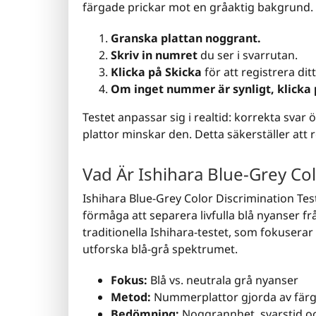
färgade prickar mot en gråaktig bakgrund.
Granska plattan noggrant.
Skriv in numret
du ser i svarrutan.
Klicka på Skicka
för att registrera ditt
Om inget nummer är synligt, klicka 
Testet anpassar sig i realtid: korrekta sva
plattor minskar den. Detta säkerställer att 
Vad Är Ishihara Blue-Grey Col
Ishihara Blue-Grey Color Discrimination Tes
förmåga att separera livfulla blå nyanser fr
traditionella Ishihara-testet, som fokuserar
utforska blå-grå spektrumet.
Fokus:
Blå vs. neutrala grå nyanser
Metod:
Nummerplattor gjorda av färg
Bedömning:
Noggrannhet, svarstid o