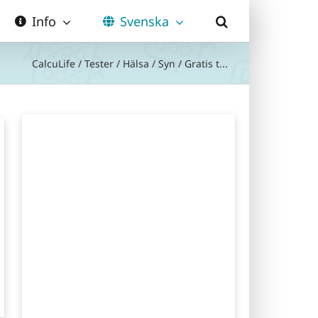
Info
Svenska
CalcuLife
/
Tester
/
Hälsa
/
Syn
/
Gratis t...