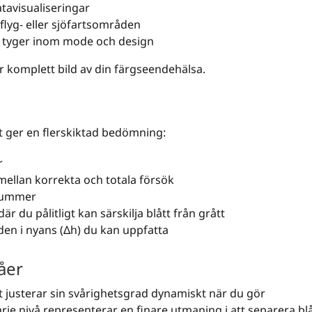
atavisualiseringar
 flyg- eller sjöfartsområden
grå tyger inom mode och design
r komplett bild av din färgseendehälsa.
t ger en flerskiktad bedömning:
r
mellan korrekta och totala försök
 nummer
r du pålitligt kan särskilja blått från grått
den i nyans (Δh) du kan uppfatta
åer
t justerar sin svårighetsgrad dynamiskt när du gör
arje nivå representerar en finare utmaning i att separera bl