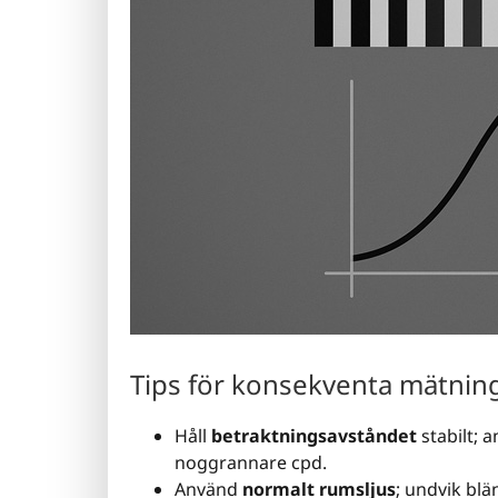
Tips för konsekventa mätnin
Håll
betraktningsavståndet
stabilt; 
noggrannare cpd.
Använd
normalt rumsljus
; undvik blä