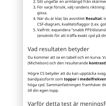
Sitt ungefär en armlängd från skärm
För varje försök, välj randens riktning
gissa.
När du är klar, läs avsnittet
Resultat
: 
CSF-diagram, kvalitetsflaggor (t.ex. g
Valfritt: expandera ”snabb PPI/distan
(används för att träffa exakt cpd på di
Vad resultaten betyder
Du kommer att se en tabell och en kurva. Va
(Michelson) och den resulterande
kontrast
Högre CS betyder att du kan upptäcka svaga
bandpassform som
toppar i medelfrekven
höga cpd. Sammanfattningen framhäver din 
till din egen topp.
Varför detta test är meningsf