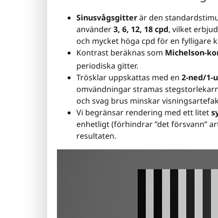
Sinusvågsgitter
är den standardstimu
använder
3, 6, 12, 18 cpd
, vilket erbju
och mycket höga cpd för en fylligare k
Kontrast beräknas som
Michelson-ko
periodiska gitter.
Trösklar uppskattas med en
2-ned/1-
omvändningar stramas stegstorlekarn
och svag brus minskar visningsartefak
Vi begränsar rendering med ett litet
s
enhetligt (förhindrar ”det försvann” art
resultaten.