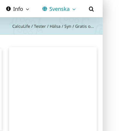
Info
Svenska
CalcuLife
/
Tester
/
Hälsa
/
Syn
/
Gratis o...