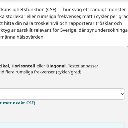
tkänslighetsfunktion (CSF) — hur svag ett randigt mönster
ka storlekar eller rumsliga frekvenser, mätt i cykler per gra
t hitta din nära tröskelnivå och rapporterar trösklar och
rktyg är särskilt relevant för Sverige, där synundersökninga
llmänna hälsovården.
tikal
,
Horisontell
eller
Diagonal
. Testet anpassar
id flera rumsliga frekvenser (cykler/grad).
ör mer exakt CSF)