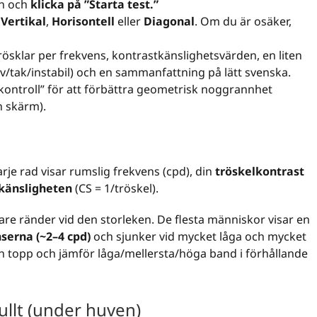
en och
klicka på ”Starta test.”
:
Vertikal
,
Horisontell
eller
Diagonal
. Om du är osäker,
trösklar per frekvens, kontrastkänslighetsvärden, en liten
olv/tak/instabil) och en sammanfattning på lätt svenska.
skontroll” för att förbättra geometrisk noggrannhet
n skärm).
rje rad visar rumslig frekvens (cpd), din
tröskelkontrast
känsligheten
(CS = 1/tröskel).
re ränder vid den storleken. De flesta människor visar en
serna (~2–4 cpd)
och sjunker vid mycket låga och mycket
topp och jämför låga/mellersta/höga band i förhållande
ullt (under huven)