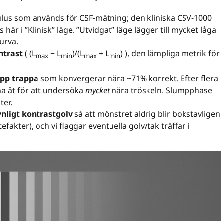
lus som används för CSF-mätning; den kliniska CSV-1000
ds här i ”Klinisk” läge. ”Utvidgat” läge lägger till mycket låga
urva.
ntrast
( (L
− L
)/(L
+ L
) ), den lämpliga metrik för
max
min
max
min
upp trappa
som konvergerar nära ~71% korrekt. Efter flera
a åt för att undersöka
mycket
nära tröskeln. Slumpphase
ter.
ynligt kontrastgolv
så att mönstret aldrig blir bokstavligen
efakter), och vi flaggar eventuella golv/tak träffar i