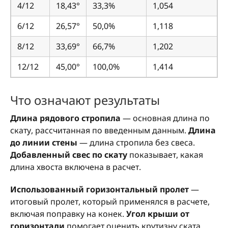
4/12
18,43°
33,3%
1,054
6/12
26,57°
50,0%
1,118
8/12
33,69°
66,7%
1,202
12/12
45,00°
100,0%
1,414
Что означают результаты
Длина рядового стропила
— основная длина по
скату, рассчитанная по введенным данным.
Длина
до линии стены
— длина стропила без свеса.
Добавленный свес по скату
показывает, какая
длина хвоста включена в расчет.
Использованный горизонтальный пролет
—
итоговый пролет, который применялся в расчете,
включая поправку на конек.
Угол крыши от
горизонтали
помогает оценить крутизну ската.