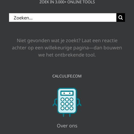
ZOEK IN 3.000+ ONLINE TOOLS
Zoeken
naar:
Niet gevonden wat je zoekt? Laat een reactie
achter op een willekeurige pagina—dan bouwen
we het ontbrekende tool.
CALCULIFE.COM
Over ons