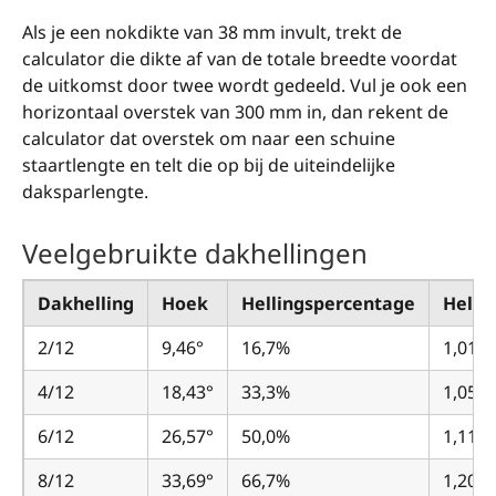
Als je een nokdikte van 38 mm invult, trekt de
calculator die dikte af van de totale breedte voordat
de uitkomst door twee wordt gedeeld. Vul je ook een
horizontaal overstek van 300 mm in, dan rekent de
calculator dat overstek om naar een schuine
staartlengte en telt die op bij de uiteindelijke
daksparlengte.
Veelgebruikte dakhellingen
Dakhelling
Hoek
Hellingspercentage
Helli
2/12
9,46°
16,7%
1,014
4/12
18,43°
33,3%
1,054
6/12
26,57°
50,0%
1,118
8/12
33,69°
66,7%
1,202