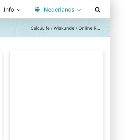
Info
Nederlands
CalcuLife
/
Wiskunde
/
Online R...