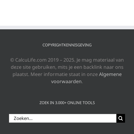
COPYRIGHTKENNISGEVING
© CalcuLife.com 2019 – 2025. Je mag materiaal van
deze site gebruiken, mits je een backlink naar ons
plaatst. Meer informatie staat in onze
Algemene
voorwaarden
.
ZOEK IN 3.000+ ONLINE TOOLS
Zoeken
naar: