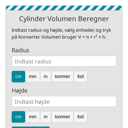
Cylinder Volumen Beregner
Indtast radius og højde, vælg enheder, og tryk
på Konverter. Volumen bruger V = π × r² × h.
Radius
cm
mm
m
tommer
fod
Højde
cm
mm
m
tommer
fod