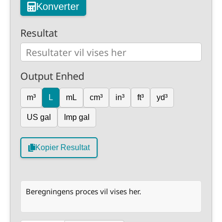
Konverter
Resultat
Output Enhed
m³
L
mL
cm³
in³
ft³
yd³
US gal
Imp gal
Kopier Resultat
Beregningens proces vil vises her.