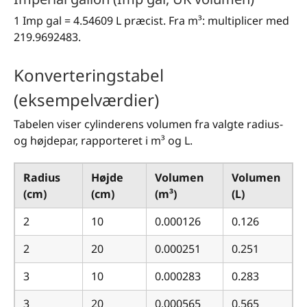
1 Imp gal = 4.54609 L præcist. Fra m³: multiplicer med
219.9692483.
Konverteringstabel
(eksempelværdier)
Tabelen viser cylinderens volumen fra valgte radius-
og højdepar, rapporteret i m³ og L.
Radius
Højde
Volumen
Volumen
(cm)
(cm)
(m³)
(L)
2
10
0.000126
0.126
2
20
0.000251
0.251
3
10
0.000283
0.283
3
20
0.000565
0.565