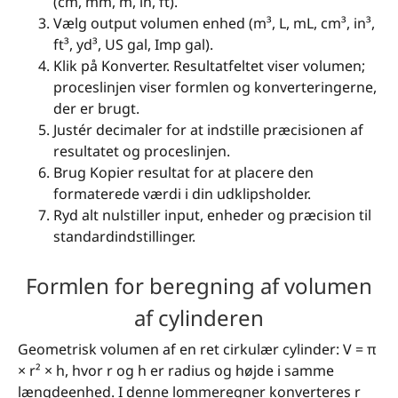
(cm, mm, m, in, ft).
Vælg output volumen enhed (m³, L, mL, cm³, in³,
ft³, yd³, US gal, Imp gal).
Klik på Konverter. Resultatfeltet viser volumen;
proceslinjen viser formlen og konverteringerne,
der er brugt.
Justér decimaler for at indstille præcisionen af
resultatet og proceslinjen.
Brug Kopier resultat for at placere den
formaterede værdi i din udklipsholder.
Ryd alt nulstiller input, enheder og præcision til
standardindstillinger.
Formlen for beregning af volumen
af cylinderen
Geometrisk volumen af en ret cirkulær cylinder: V = π
× r² × h, hvor r og h er radius og højde i samme
længdeenhed. I denne lommeregner konverteres r