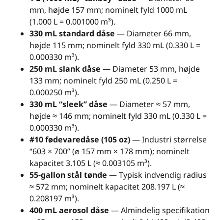
mm, højde 157 mm; nominelt fyld 1000 mL
(1.000 L = 0.001000 m³).
330 mL standard dåse
— Diameter 66 mm,
højde 115 mm; nominelt fyld 330 mL (0.330 L =
0.000330 m³).
250 mL slank dåse
— Diameter 53 mm, højde
133 mm; nominelt fyld 250 mL (0.250 L =
0.000250 m³).
330 mL “sleek” dåse
— Diameter ≈ 57 mm,
højde ≈ 146 mm; nominelt fyld 330 mL (0.330 L =
0.000330 m³).
#10 fødevaredåse (105 oz)
— Industri størrelse
“603 × 700” (⌀ 157 mm × 178 mm); nominelt
kapacitet 3.105 L (≈ 0.003105 m³).
55-gallon stål tønde
— Typisk indvendig radius
≈ 572 mm; nominelt kapacitet 208.197 L (≈
0.208197 m³).
400 mL aerosol dåse
— Almindelig specifikation