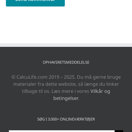
OPHAVSRETSMEDDELELSE
© CalcuLife.com 2019 – 2025. Du må gerne bruge
materialer fra dette website, så længe du linker
tilbage til os. Læs mere i vores
Vilkår og
betingelser
.
SØG I 3.000+ ONLINEVÆRKTØJER