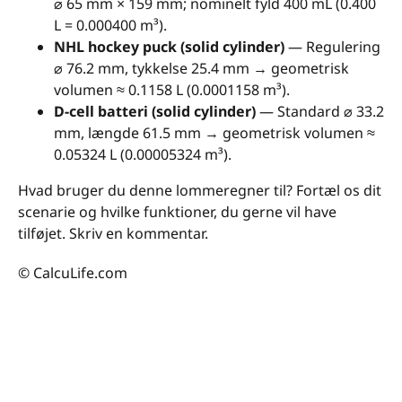
⌀ 65 mm × 159 mm; nominelt fyld 400 mL (0.400
L = 0.000400 m³).
NHL hockey puck (solid cylinder)
— Regulering
⌀ 76.2 mm, tykkelse 25.4 mm → geometrisk
volumen ≈ 0.1158 L (0.0001158 m³).
D-cell batteri (solid cylinder)
— Standard ⌀ 33.2
mm, længde 61.5 mm → geometrisk volumen ≈
0.05324 L (0.00005324 m³).
Hvad bruger du denne lommeregner til? Fortæl os dit
scenarie og hvilke funktioner, du gerne vil have
tilføjet. Skriv en kommentar.
© CalcuLife.com