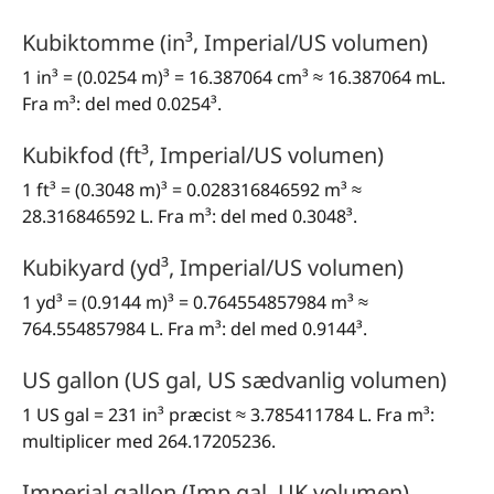
Kubiktomme (in³, Imperial/US volumen)
1 in³ = (0.0254 m)³ = 16.387064 cm³ ≈ 16.387064 mL.
Fra m³: del med 0.0254³.
Kubikfod (ft³, Imperial/US volumen)
1 ft³ = (0.3048 m)³ = 0.028316846592 m³ ≈
28.316846592 L. Fra m³: del med 0.3048³.
Kubikyard (yd³, Imperial/US volumen)
1 yd³ = (0.9144 m)³ = 0.764554857984 m³ ≈
764.554857984 L. Fra m³: del med 0.9144³.
US gallon (US gal, US sædvanlig volumen)
1 US gal = 231 in³ præcist ≈ 3.785411784 L. Fra m³:
multiplicer med 264.17205236.
Imperial gallon (Imp gal, UK volumen)