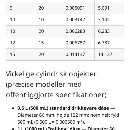
9
20
0.005091
5.091
10
10
0.003142
3.142
10
20
0.006283
6.283
12
15
0.006787
6.787
15
20
0.014137
14.137
Virkelige cylindrisk objekter
(præcise modeller med
offentliggjorte specifikationer)
0,5 L (500 mL) standard drikkevare dåse
—
Diameter 66 mm, højde 122 mm; nominelt fyld
500 mL (0.500 L = 0.000500 m³).
1 L (1000 mL) “tallboy” dåse
— Diameter 66