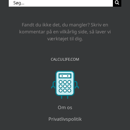
Søg
efter:
Fandt du ikke det, du mangler? Skriv en
kommentar på en vilkårlig side, så laver vi
værktøjet til dig.
CALCULIFE.COM
Om os
Privatlivspolitik