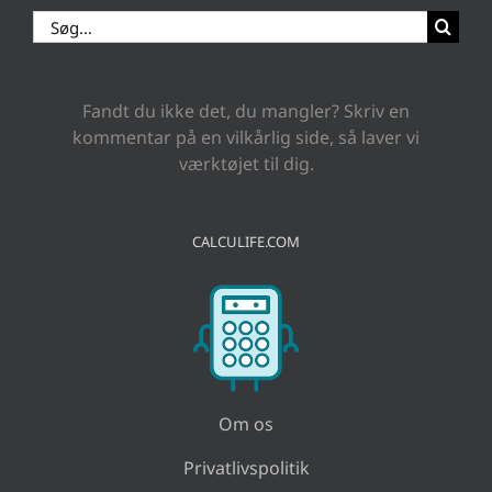
Søg
efter:
Fandt du ikke det, du mangler? Skriv en
kommentar på en vilkårlig side, så laver vi
værktøjet til dig.
CALCULIFE.COM
Om os
Privatlivspolitik