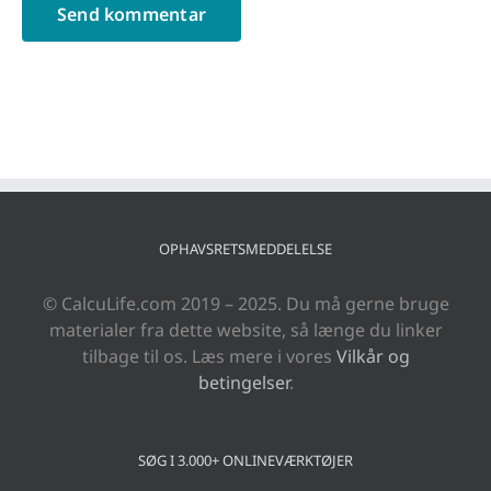
OPHAVSRETSMEDDELELSE
© CalcuLife.com 2019 – 2025. Du må gerne bruge
materialer fra dette website, så længe du linker
tilbage til os. Læs mere i vores
Vilkår og
betingelser
.
SØG I 3.000+ ONLINEVÆRKTØJER