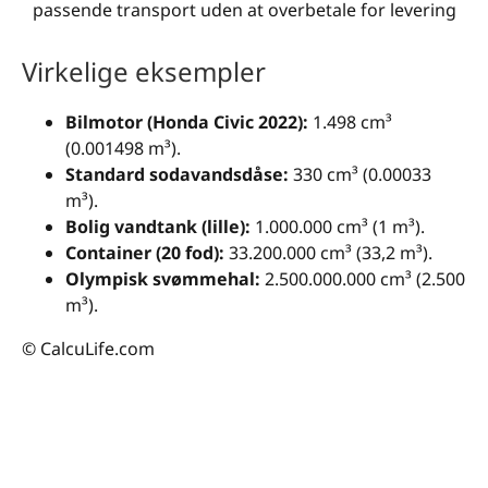
passende transport uden at overbetale for levering
Virkelige eksempler
Bilmotor (Honda Civic 2022):
1.498 cm³
(0.001498 m³).
Standard sodavandsdåse:
330 cm³ (0.00033
m³).
Bolig vandtank (lille):
1.000.000 cm³ (1 m³).
Container (20 fod):
33.200.000 cm³ (33,2 m³).
Olympisk svømmehal:
2.500.000.000 cm³ (2.500
m³).
© CalcuLife.com