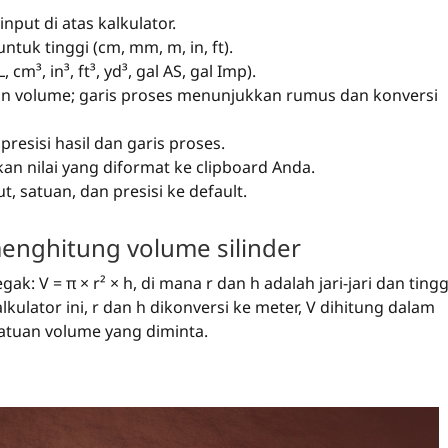
input di atas kalkulator.
untuk tinggi (cm, mm, m, in, ft).
cm³, in³, ft³, yd³, gal AS, gal Imp).
kan volume; garis proses menunjukkan rumus dan konversi
esisi hasil dan garis proses.
n nilai yang diformat ke clipboard Anda.
 satuan, dan presisi ke default.
nghitung volume silinder
k: V = π × r² × h, di mana r dan h adalah jari-jari dan tingg
ulator ini, r dan h dikonversi ke meter, V dihitung dalam
satuan volume yang diminta.