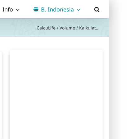
Info
B. Indonesia
CalcuLife
/
Volume
/
Kalkulat...