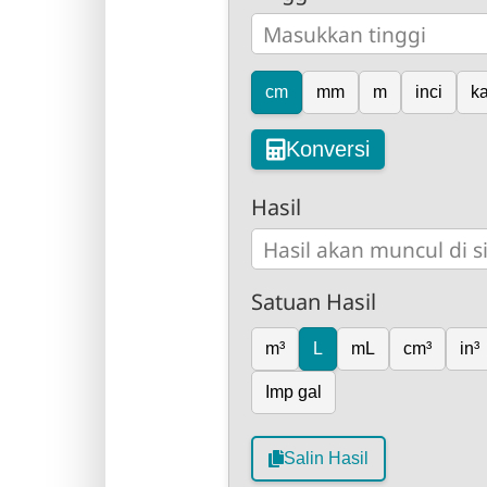
cm
mm
m
inci
ka
Konversi
Hasil
Satuan Hasil
m³
L
mL
cm³
in³
Imp gal
Salin Hasil