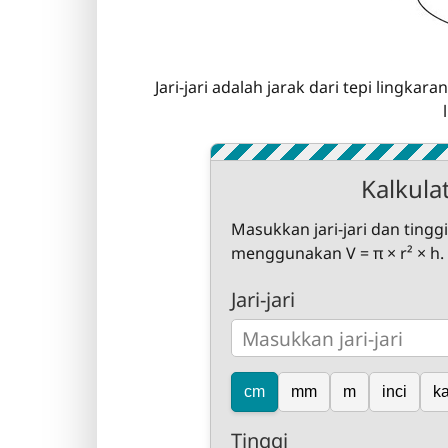
Jari-jari adalah jarak dari tepi lingkar
Kalkula
Masukkan jari-jari dan tingg
menggunakan V = π × r² × h.
Jari-jari
cm
mm
m
inci
ka
Tinggi