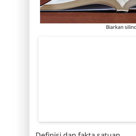
Biarkan sili
Definisi dan fakta satuan