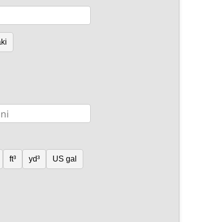
ki
ft³
yd³
US gal