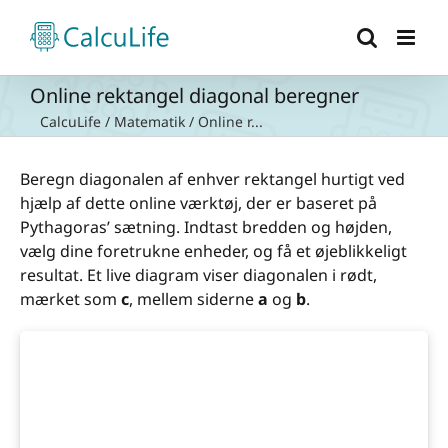
Skip
to
content
Online rektangel diagonal beregner
CalcuLife
/
Matematik
/
Online r...
Beregn diagonalen af enhver rektangel hurtigt ved
hjælp af dette online værktøj, der er baseret på
Pythagoras’ sætning. Indtast bredden og højden,
vælg dine foretrukne enheder, og få et øjeblikkeligt
resultat. Et live diagram viser diagonalen i rødt,
mærket som
c
, mellem siderne
a
og
b
.