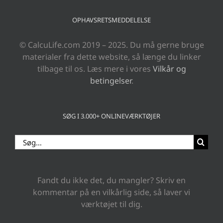
OPHAVSRETSMEDDELELSE
© CalcuLife.com 2019 – 2025. Du må gerne bruge
materialer fra dette website, så længe du linker
tilbage til os. Læs mere i vores
Vilkår og
betingelser
.
SØG I 3.000+ ONLINEVÆRKTØJER
Søg
efter:
Fandt du ikke det, du mangler? Skriv en
kommentar på en vilkårlig side, så laver vi
værktøjet til dig.