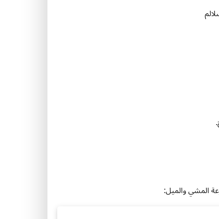
لالم
.