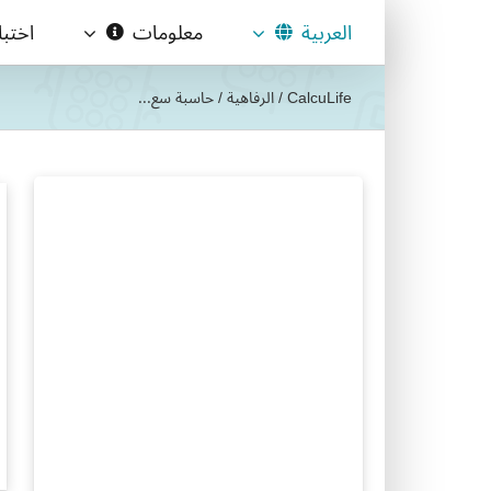
Ski
العربية
معلومات
اختب
t
conten
CalcuLife
/
الرفاهية
/
حاسبة سع...