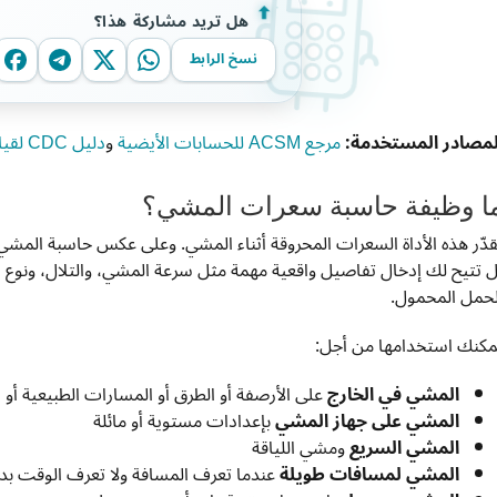
هل تريد مشاركة هذا؟
نسخ الرابط
لمصادر المستخدمة:
مرجع ACSM للحسابات الأيضية
و
دليل CDC لقياس شدة النشاط البدني
ا وظيفة حاسبة سعرات المشي؟
قدّر هذه الأداة السعرات المحروقة أثناء المشي. وعلى عكس حاسبة المشي
ل تتيح لك إدخال تفاصيل واقعية مهمة مثل سرعة المشي، والتلال، ونوع ا
لحمل المحمول.
مكنك استخدامها من أجل:
المشي في الخارج
على الأرصفة أو الطرق أو المسارات الطبيعية أو الت
المشي على جهاز المشي
بإعدادات مستوية أو مائلة
المشي السريع
ومشي اللياقة
المشي لمسافات طويلة
عندما تعرف المسافة ولا تعرف الوقت بد