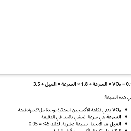
VO₂  × السرعة + 1.8 × السرعة × الميل + 3.5
ي هذه الصيغة:
VO₂
يعني تكلفة الأكسجين المقدّرة بوحدة مل/كجم/دقيقة
السرعة
هي سرعة المشي بالمتر في الدقيقة
الميل
هو الانحدار بصيغة عشرية، لذلك 5% = 0.05
3.5
تمثل تكلفة الأكسجين أثناء الراحة