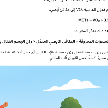
 تحوّل الحاسبة VO₂ إلى مكافئ أيضي:
METs = VO₂ ÷ 3.
عد ذلك تقدّر السعرات:
لسعرات المحروقة = المكافئ الأيضي المعدّل × وزن الجسم الفعّال ب
عني وزن الجسم الفعّال وزن جسمك بالإضافة إلى أي حمل أدخلته. هذا تقد
 مخبريًا كاملًا لحمل الأوزان أثناء المشي.