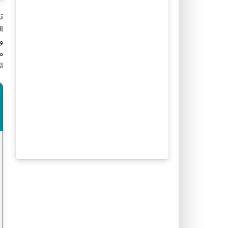
ت
ا
ا