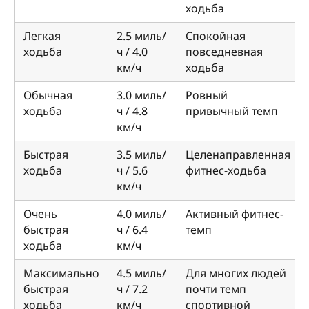
ходьба
Легкая
2.5 миль/
Спокойная
ходьба
ч / 4.0
повседневная
км/ч
ходьба
Обычная
3.0 миль/
Ровный
ходьба
ч / 4.8
привычный темп
км/ч
Быстрая
3.5 миль/
Целенаправленная
ходьба
ч / 5.6
фитнес-ходьба
км/ч
Очень
4.0 миль/
Активный фитнес-
быстрая
ч / 6.4
темп
ходьба
км/ч
Максимально
4.5 миль/
Для многих людей
быстрая
ч / 7.2
почти темп
ходьба
км/ч
спортивной