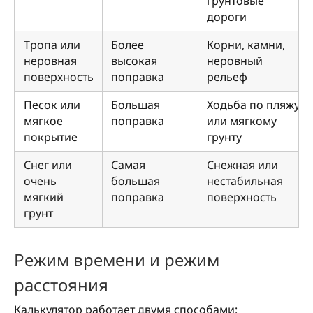
грунтовые
дороги
Тропа или
Более
Корни, камни,
неровная
высокая
неровный
поверхность
поправка
рельеф
Песок или
Большая
Ходьба по пляжу
мягкое
поправка
или мягкому
покрытие
грунту
Снег или
Самая
Снежная или
очень
большая
нестабильная
мягкий
поправка
поверхность
грунт
Режим времени и режим
расстояния
Калькулятор работает двумя способами: