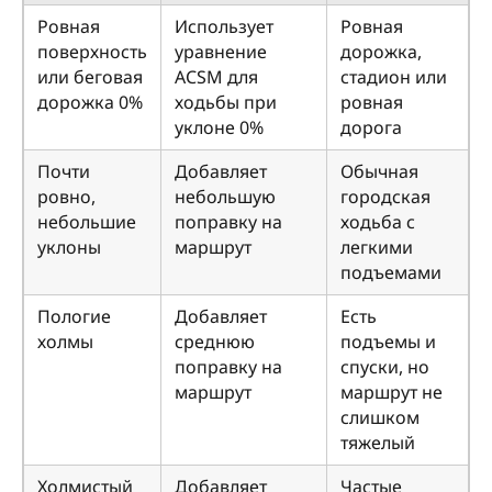
Ровная
Использует
Ровная
поверхность
уравнение
дорожка,
или беговая
ACSM для
стадион или
дорожка 0%
ходьбы при
ровная
уклоне 0%
дорога
Почти
Добавляет
Обычная
ровно,
небольшую
городская
небольшие
поправку на
ходьба с
уклоны
маршрут
легкими
подъемами
Пологие
Добавляет
Есть
холмы
среднюю
подъемы и
поправку на
спуски, но
маршрут
маршрут не
слишком
тяжелый
Холмистый
Добавляет
Частые