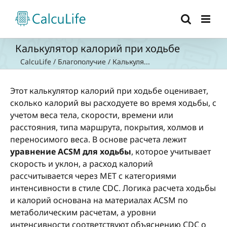
Skip
to
content
Калькулятор калорий при ходьбе
CalcuLife
/
Благополучие
/
Калькуля...
Этот калькулятор калорий при ходьбе оценивает,
сколько калорий вы расходуете во время ходьбы, с
учетом веса тела, скорости, времени или
расстояния, типа маршрута, покрытия, холмов и
переносимого веса. В основе расчета лежит
уравнение ACSM для ходьбы
, которое учитывает
скорость и уклон, а расход калорий
рассчитывается через MET с категориями
интенсивности в стиле CDC. Логика расчета ходьбы
и калорий основана на материалах ACSM по
метаболическим расчетам, а уровни
интенсивности соответствуют объяснению CDC о