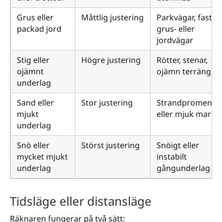
Grus eller
Måttlig justering
Parkvägar, fasta
packad jord
grus- eller
jordvägar
Stig eller
Högre justering
Rötter, stenar,
ojämnt
ojämn terräng
underlag
Sand eller
Stor justering
Strandpromenad
mjukt
eller mjuk mark
underlag
Snö eller
Störst justering
Snöigt eller
mycket mjukt
instabilt
underlag
gångunderlag
Tidsläge eller distansläge
Räknaren fungerar på två sätt: