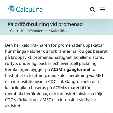
Fortsätt
till
innehållet
Kaloriförbrukning vid promenad
CalcuLife
/
Välmående
/
Kalorifö...
Den här kaloriräknaren för promenader uppskattar
hur många kalorier du förbränner när du går, baserat
på kroppsvikt, promenadhastighet, tid eller distans,
ruttyp, underlag, backar och eventuell packning.
Beräkningen bygger på
ACSM:s gångformel
för
hastighet och lutning, med kaloriberäkning via MET
och intensitetsnivåer i CDC-stil. Gångformeln och
kalorilogiken baseras på ACSM:s material för
metabola beräkningar, och intensitetsnivåerna följer
CDC:s förklaring av MET och intensitet vid fysisk
aktivitet.