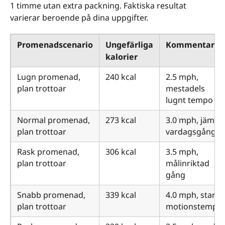
1 timme utan extra packning. Faktiska resultat
varierar beroende på dina uppgifter.
Promenadscenario
Ungefärliga
Kommentar
kalorier
Lugn promenad,
240 kcal
2.5 mph,
plan trottoar
mestadels
lugnt tempo
Normal promenad,
273 kcal
3.0 mph, jämn
plan trottoar
vardagsgång
Rask promenad,
306 kcal
3.5 mph,
plan trottoar
målinriktad
gång
Snabb promenad,
339 kcal
4.0 mph, starkt
plan trottoar
motionstempo