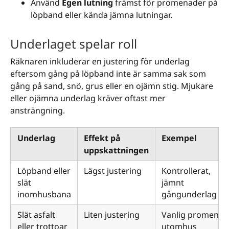
Använd
Egen lutning
främst för promenader på
löpband eller kända jämna lutningar.
Underlaget spelar roll
Räknaren inkluderar en justering för underlag
eftersom gång på löpband inte är samma sak som
gång på sand, snö, grus eller en ojämn stig. Mjukare
eller ojämna underlag kräver oftast mer
ansträngning.
Underlag
Effekt på
Exempel
uppskattningen
Löpband eller
Lägst justering
Kontrollerat,
slät
jämnt
inomhusbana
gångunderlag
Slät asfalt
Liten justering
Vanlig promenad
eller trottoar
utomhus