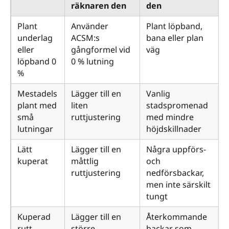
räknaren den
den
Plant
Använder
Plant löpband,
underlag
ACSM:s
bana eller plan
eller
gångformel vid
väg
löpband 0
0 % lutning
%
Mestadels
Lägger till en
Vanlig
plant med
liten
stadspromenad
små
ruttjustering
med mindre
lutningar
höjdskillnader
Lätt
Lägger till en
Några uppförs-
kuperat
måttlig
och
ruttjustering
nedförsbackar,
men inte särskilt
tungt
Kuperad
Lägger till en
Återkommande
rutt
större
backar som