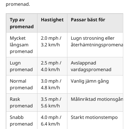
promenad.
Typ av
Hastighet
Passar bäst för
promenad
Mycket
2.0 mph /
Lugn strosning eller
långsam
3.2 km/h
återhämtningspromenad
promenad
Lugn
2.5 mph /
Avslappnad
promenad
4.0 km/h
vardagspromenad
Normal
3.0 mph /
Vanlig jämn gång
promenad
4.8 km/h
Rask
3.5 mph /
Målinriktad motionsgång
promenad
5.6 km/h
Snabb
4.0 mph /
Starkt motionstempo
promenad
6.4 km/h