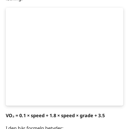
VO₂ = 0.1 × speed + 1.8 × speed × grade + 3.5
I den här formeln betyder: