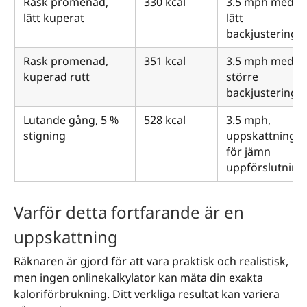
Rask promenad,
330 kcal
3.5 mph med
lätt kuperat
lätt
backjustering
Rask promenad,
351 kcal
3.5 mph med
kuperad rutt
större
backjustering
Lutande gång, 5 %
528 kcal
3.5 mph,
stigning
uppskattning
för jämn
uppförslutning
Varför detta fortfarande är en
uppskattning
Räknaren är gjord för att vara praktisk och realistisk,
men ingen onlinekalkylator kan mäta din exakta
kaloriförbrukning. Ditt verkliga resultat kan variera