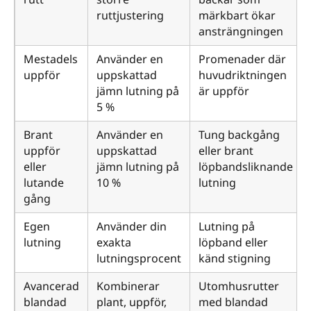
ruttjustering
märkbart ökar
ansträngningen
Mestadels
Använder en
Promenader där
uppför
uppskattad
huvudriktningen
jämn lutning på
är uppför
5 %
Brant
Använder en
Tung backgång
uppför
uppskattad
eller brant
eller
jämn lutning på
löpbandsliknande
lutande
10 %
lutning
gång
Egen
Använder din
Lutning på
lutning
exakta
löpband eller
lutningsprocent
känd stigning
Avancerad
Kombinerar
Utomhusrutter
blandad
plant, uppför,
med blandad