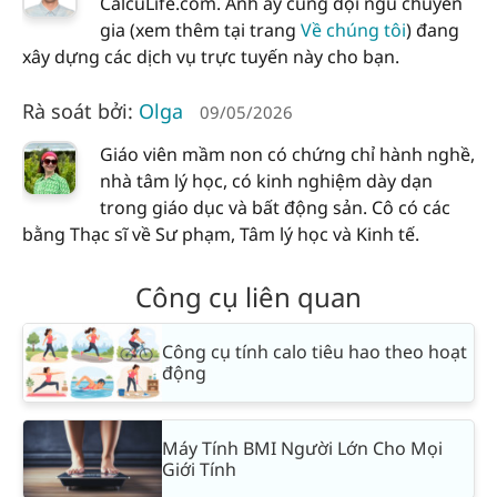
CalcuLife.com. Anh ấy cùng đội ngũ chuyên
gia (xem thêm tại trang
Về chúng tôi
) đang
xây dựng các dịch vụ trực tuyến này cho bạn.
Rà soát bởi:
Olga
09/05/2026
Giáo viên mầm non có chứng chỉ hành nghề,
nhà tâm lý học, có kinh nghiệm dày dạn
trong giáo dục và bất động sản. Cô có các
bằng Thạc sĩ về Sư phạm, Tâm lý học và Kinh tế.
Công cụ liên quan
Công cụ tính calo tiêu hao theo hoạt
động
Máy Tính BMI Người Lớn Cho Mọi
Giới Tính