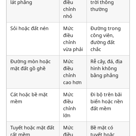
lát phẳng
điều
trời thông
chỉnh
thường
nhỏ
Sỏi hoặc đất nén
Mức
Đường trong
điều
công viên,
chỉnh
đường đất
vừa phải
chắc
Đường mòn hoặc
Mức
Rễ cây, đá, địa
mặt đất gồ ghề
điều
hình không
chỉnh
bằng phẳng
cao hơn
Cát hoặc bề mặt
Mức
Đi bộ trên bãi
mềm
điều
biển hoặc nền
chỉnh
đất mềm
lớn
Tuyết hoặc mặt đất
Mức
Bề mặt có
rất mềm
điều
tuyết hoặc