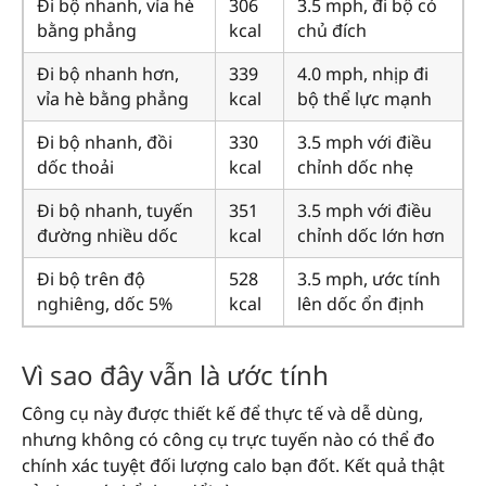
Đi bộ nhanh, vỉa hè
306
3.5 mph, đi bộ có
bằng phẳng
kcal
chủ đích
Đi bộ nhanh hơn,
339
4.0 mph, nhịp đi
vỉa hè bằng phẳng
kcal
bộ thể lực mạnh
Đi bộ nhanh, đồi
330
3.5 mph với điều
dốc thoải
kcal
chỉnh dốc nhẹ
Đi bộ nhanh, tuyến
351
3.5 mph với điều
đường nhiều dốc
kcal
chỉnh dốc lớn hơn
Đi bộ trên độ
528
3.5 mph, ước tính
nghiêng, dốc 5%
kcal
lên dốc ổn định
Vì sao đây vẫn là ước tính
Công cụ này được thiết kế để thực tế và dễ dùng,
nhưng không có công cụ trực tuyến nào có thể đo
chính xác tuyệt đối lượng calo bạn đốt. Kết quả thật