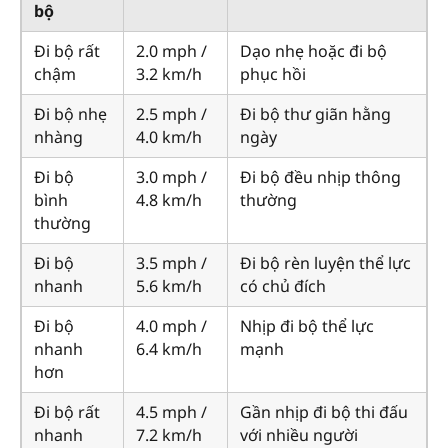
bộ
Đi bộ rất
2.0 mph /
Dạo nhẹ hoặc đi bộ
chậm
3.2 km/h
phục hồi
Đi bộ nhẹ
2.5 mph /
Đi bộ thư giãn hằng
nhàng
4.0 km/h
ngày
Đi bộ
3.0 mph /
Đi bộ đều nhịp thông
bình
4.8 km/h
thường
thường
Đi bộ
3.5 mph /
Đi bộ rèn luyện thể lực
nhanh
5.6 km/h
có chủ đích
Đi bộ
4.0 mph /
Nhịp đi bộ thể lực
nhanh
6.4 km/h
mạnh
hơn
Đi bộ rất
4.5 mph /
Gần nhịp đi bộ thi đấu
nhanh
7.2 km/h
với nhiều người