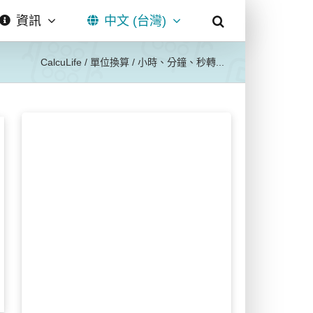
資訊
中文 (台灣)
CalcuLife
/
單位換算
/
小時、分鐘、秒轉...