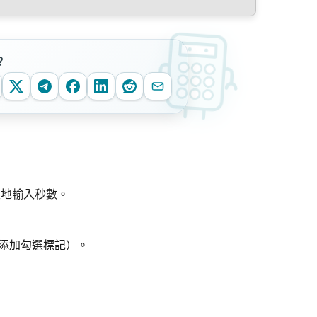
？
性地輸入秒數。
添加勾選標記）。