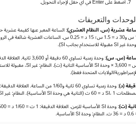
اضغط على Enter في أي حقل لإجراء التحويل.
لوحدات والتعريفات
اعة عشرية (س، النظام العشري)
1 س و30 د = 1.5 س؛ 15 د = 0.25 س. الساعات العش
ة غير SI مقبولة للاستخدام بجانب SI).
اعة (س، س)
لإمبراطورية/الولايات المتحدة فقط).
قيقة (د)
SI،  د = 60 ث (الثانية هي وحدة SI الأساسية). النظام: غير SI، مقبولة للاستخدام مع SI وتستخدم دوليًا.
انية (ث)
ظام: وحدة SI الأساسية.