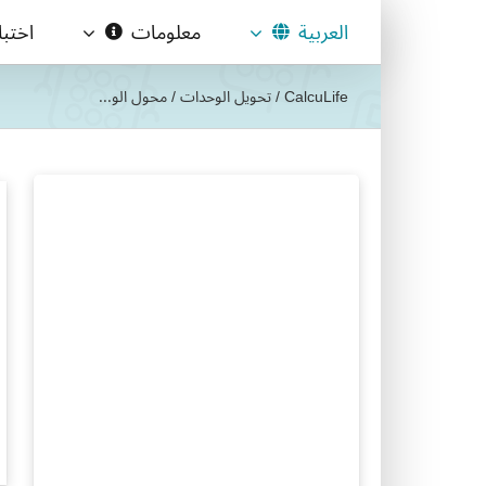
Ski
العربية
معلومات
اختب
t
conten
CalcuLife
/
تحويل الوحدات
/
محول الو...