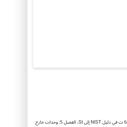
المصدر: تم تعريف الساعة والدقيقة بعلاقات دقيقة 1 س = 60 د و1 د = 60 ث في دليل NIST إلى SI، الفصل 5: وحدات خارج