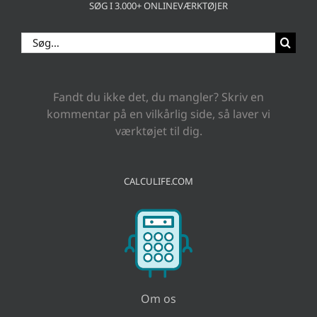
SØG I 3.000+ ONLINEVÆRKTØJER
Søg
efter:
Fandt du ikke det, du mangler? Skriv en
kommentar på en vilkårlig side, så laver vi
værktøjet til dig.
CALCULIFE.COM
Om os