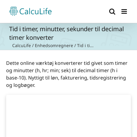
Skip
to
content
Tid i timer, minutter, sekunder til decimal
timer konverter
CalcuLife
/
Enhedsomregnere
/
Tid i ti...
Dette online værktøj konverterer tid givet som timer
og minutter (h, hr; min; sek) til decimal timer (h i
base-10). Nyttigt til løn, fakturering, tidsregistrering
og logbøger.