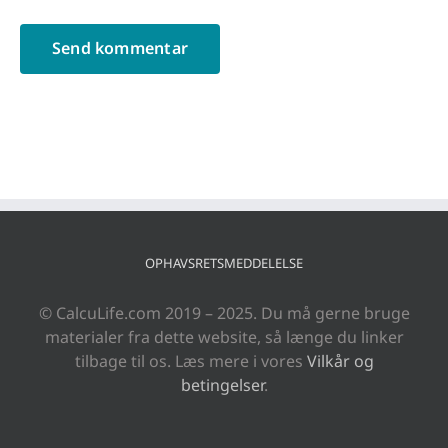
OPHAVSRETSMEDDELELSE
© CalcuLife.com 2019 – 2025. Du må gerne bruge
materialer fra dette website, så længe du linker
tilbage til os. Læs mere i vores
Vilkår og
betingelser
.