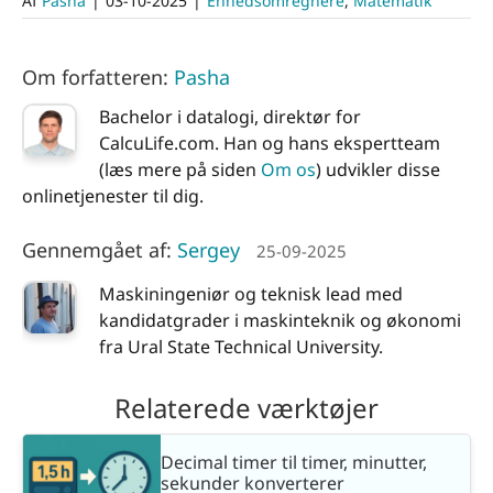
Af
Pasha
|
03-10-2025
|
Enhedsomregnere
,
Matematik
Om forfatteren:
Pasha
Bachelor i datalogi, direktør for
CalcuLife.com. Han og hans ekspertteam
(læs mere på siden
Om os
) udvikler disse
onlinetjenester til dig.
Gennemgået af:
Sergey
25-09-2025
Maskiningeniør og teknisk lead med
kandidatgrader i maskinteknik og økonomi
fra Ural State Technical University.
Relaterede værktøjer
Decimal timer til timer, minutter,
sekunder konverterer