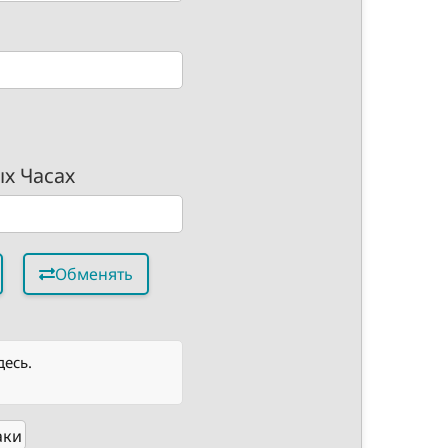
ых Часах
Обменять
десь.
аки