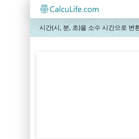
콘
텐
츠
로
시간(시, 분, 초)을 소수 시간으로 변
건
너
뛰
기