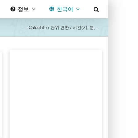
정보
한국어
CalcuLife
/
단위 변환
/
시간(시, 분,...