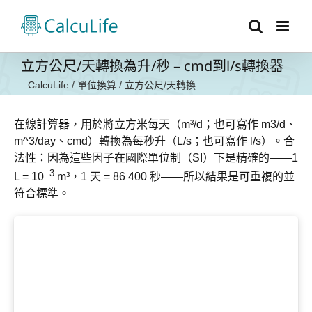
Skip
to
content
立方公尺/天轉換為升/秒 – cmd到l/s轉換器
CalcuLife
/
單位換算
/
立方公尺/天轉換...
在線計算器，用於將立方米每天（m³/d；也可寫作 m3/d、
m^3/day、cmd）轉換為每秒升（L/s；也可寫作 l/s）。合
法性：因為這些因子在國際單位制（SI）下是精確的——1
−3
L = 10
m³，1 天 = 86 400 秒——所以結果是可重複的並
符合標準。