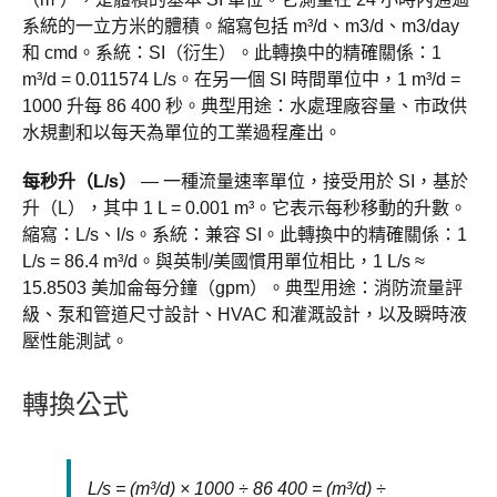
系統的一立方米的體積。縮寫包括 m³/d、m3/d、m3/day
和 cmd。系統：SI（衍生）。此轉換中的精確關係：1
m³/d = 0.011574 L/s。在另一個 SI 時間單位中，1 m³/d =
1000 升每 86 400 秒。典型用途：水處理廠容量、市政供
水規劃和以每天為單位的工業過程產出。
每秒升（L/s）
— 一種流量速率單位，接受用於 SI，基於
升（L），其中 1 L = 0.001 m³。它表示每秒移動的升數。
縮寫：L/s、l/s。系統：兼容 SI。此轉換中的精確關係：1
L/s = 86.4 m³/d。與英制/美國慣用單位相比，1 L/s ≈
15.8503 美加侖每分鐘（gpm）。典型用途：消防流量評
級、泵和管道尺寸設計、HVAC 和灌溉設計，以及瞬時液
壓性能測試。
轉換公式
L/s = (m³/d) × 1000 ÷ 86 400 = (m³/d) ÷