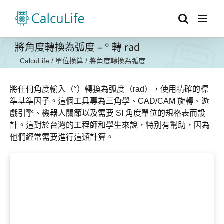
Skip
to
content
將角度轉換為弧度 – ° 轉 rad
CalcuLife
/
單位換算
/
將角度轉換為弧度...
將任何角度輸入（°）轉換為弧度（rad），使用精確的標
準基準因子。這個工具專為三角學、CAD/CAM 旋轉、遊
戲引擎、機器人關節以及需要 SI 角度單位的規格表而設
計。這對於台灣的工程師和學生來說，特別有幫助，因為
他們經常需要進行這類計算。