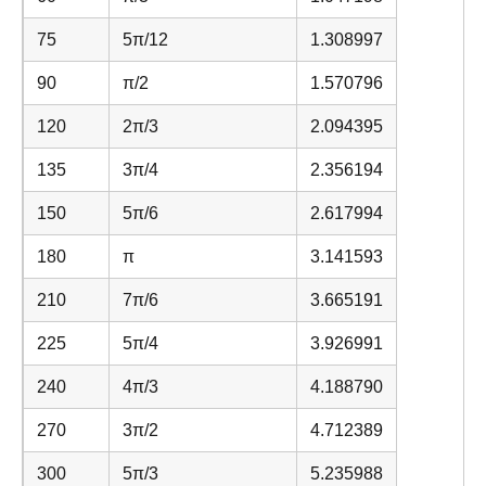
75
5π/12
1.308997
90
π/2
1.570796
120
2π/3
2.094395
135
3π/4
2.356194
150
5π/6
2.617994
180
π
3.141593
210
7π/6
3.665191
225
5π/4
3.926991
240
4π/3
4.188790
270
3π/2
4.712389
300
5π/3
5.235988