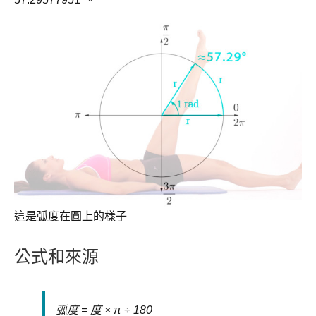
這是弧度在圓上的樣子
公式和來源
弧度 = 度 × π ÷ 180