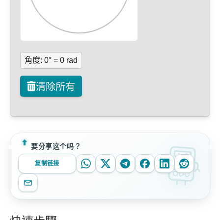
角度:
0
° =
0
rad
清除所有
要分享这个吗？
复制链接