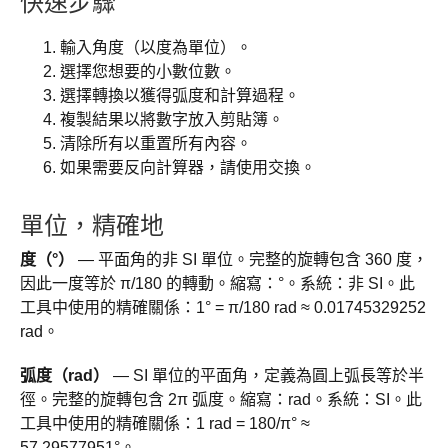
快速步驟
輸入角度（以度為單位）。
選擇您想要的小數位數。
選擇轉換以獲得弧度和計算過程。
複製結果以將數字放入剪貼簿。
清除所有以重置所有內容。
如果需要反向計算器，請使用交換。
單位，精確地
度（°）
— 平面角的非 SI 單位。完整的旋轉包含 360 度，
因此一度等於 π/180 的轉動。縮寫：°。系統：非 SI。此
工具中使用的精確關係：1° = π/180 rad ≈ 0.01745329252
rad。
弧度（rad）
— SI 單位的平面角，定義為圓上弧長等於半
徑。完整的旋轉包含 2π 弧度。縮寫：rad。系統：SI。此
工具中使用的精確關係：1 rad = 180/π° ≈
57.29577951°。