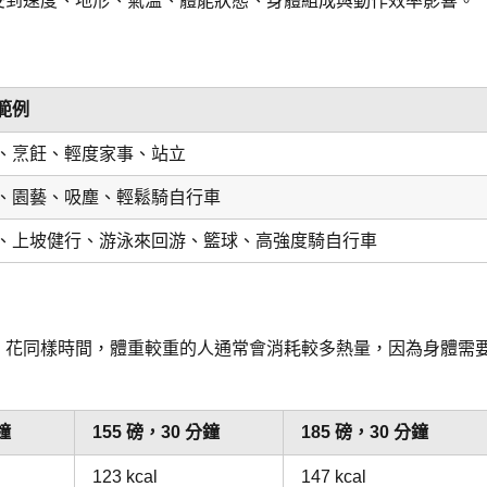
受到速度、地形、氣溫、體能狀態、身體組成與動作效率影響。
範例
、烹飪、輕度家事、站立
、園藝、吸塵、輕鬆騎自行車
、上坡健行、游泳來回游、籃球、高強度騎自行車
、花同樣時間，體重較重的人通常會消耗較多熱量，因為身體需
鐘
155 磅，30 分鐘
185 磅，30 分鐘
123 kcal
147 kcal