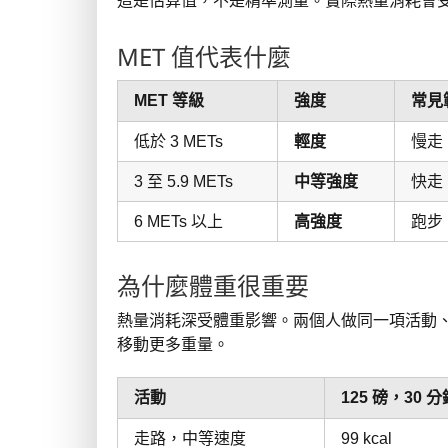
這是估算值，不是精準測量。實際熱量消耗會
MET 值代表什麼
MET 等級
強度
常見
低於 3 METs
輕度
慢走
3 至 5.9 METs
中等強度
快走
6 METs 以上
高強度
跑步
為什麼體重很重要
熱量消耗深受體重影響。兩個人做同一項活動
移動更多重量。
活動
125 磅，30 分
走路，中等速度
99 kcal