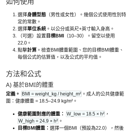
如何使用
選擇
身體型態
（男性或女性）。幾個公式使用性別特
定的常數。
選擇
單位系統
。以公分或英尺+英寸輸入身高。
（可選）設置
目標BMI
（10–30）。留空以使用
22.0。
點擊
計算
。檢查BMI體重範圍、您的目標BMI體重、
每個公式的估算值，以及公式的平均值。
方法和公式
A) 基於BMI的體重
定義。
BMI = weight_kg / height_m²
。成人的公共健康範
圍：健康體重 = 18.5–24.9 kg/m²。
健康範圍對應的體重：
W_low = 18.5 × h²
，
W_high = 24.9 × h²
。
目標BMI體重：
選擇一個BMI（預設為22.0），然後