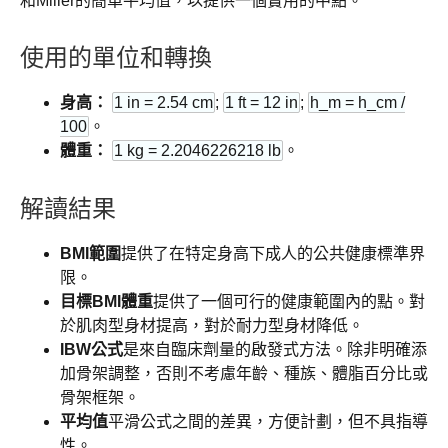
和Miller的簡單平均值，以提供一個實用的中點。
使用的單位和轉換
身高：
1 in = 2.54 cm
;
1 ft = 12 in
;
h_m = h_cm /
100
。
體重：
1 kg = 2.2046226218 lb
。
解讀結果
BMI範圍
提供了在特定身高下成人的公共健康標準界
限。
目標BMI體重
提供了一個可行的健康範圍內的點。對
於肌肉型身材提高，對於耐力型身材降低。
IBW公式
是來自臨床劑量的啟發式方法。除非明確添
加骨架調整，否則不考慮年齡、種族、體脂百分比或
骨架框架。
平均值
平滑公式之間的差異，方便計劃，但不具指導
性。