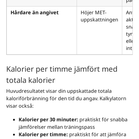
paus
Hårdare än angivet
Höjer MET-
Anvä
uppskattningen
aktiv
snab
tyngr
eller
inten
Kalorier per timme jämfört med
totala kalorier
Huvudresultatet visar din uppskattade totala
kaloriförbränning för den tid du angav. Kalkylatorn
visar också:
Kalorier per 30 minuter:
praktiskt för snabba
jämförelser mellan träningspass
Kalorier per timme:
praktiskt för att jämföra