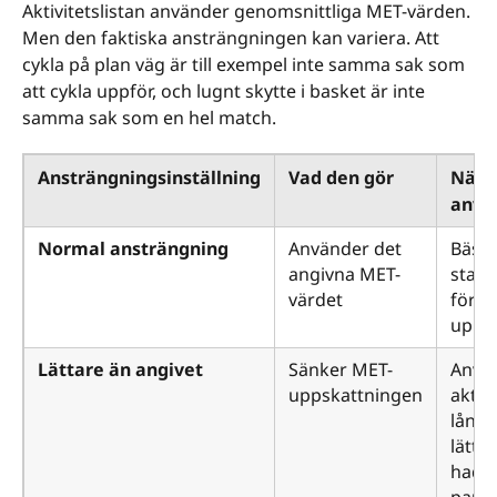
Aktivitetslistan använder genomsnittliga MET-värden.
Men den faktiska ansträngningen kan variera. Att
cykla på plan väg är till exempel inte samma sak som
att cykla uppför, och lugnt skytte i basket är inte
samma sak som en hel match.
Ansträngningsinställning
Vad den gör
När 
anvä
Normal ansträngning
Använder det
Bästa
angivna MET-
stand
värdet
för d
upps
Lättare än angivet
Sänker MET-
Anvä
uppskattningen
aktiv
lång
lättar
hade