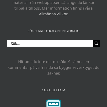
material från webbplatsen så länge du länkar
tillbaka till oss. Mer information finns i våra
Allmänna villkor
.
SÖK BLAND 3 000+ ONLINEVERKTYG
Sök
efter:
Hittade du inte det du sökte? Lämna en
kommentar på valfri sida så bygger vi verktyget du
saknar.
CALCULIFE.COM