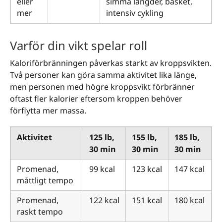
eller
simma längder, basket,
mer
intensiv cykling
Varför din vikt spelar roll
Kaloriförbränningen påverkas starkt av kroppsvikten.
Två personer kan göra samma aktivitet lika länge,
men personen med högre kroppsvikt förbränner
oftast fler kalorier eftersom kroppen behöver
förflytta mer massa.
Aktivitet
125 lb,
155 lb,
185 lb,
30 min
30 min
30 min
Promenad,
99 kcal
123 kcal
147 kcal
måttligt tempo
Promenad,
122 kcal
151 kcal
180 kcal
raskt tempo