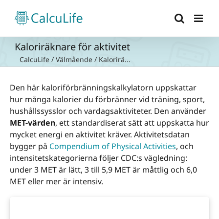
Fortsätt
till
innehållet
Kaloriräknare för aktivitet
CalcuLife
/
Välmående
/
Kalorirä...
Den här kaloriförbränningskalkylatorn uppskattar
hur många kalorier du förbränner vid träning, sport,
hushållssysslor och vardagsaktiviteter. Den använder
MET-värden
, ett standardiserat sätt att uppskatta hur
mycket energi en aktivitet kräver. Aktivitetsdatan
bygger på
Compendium of Physical Activities
, och
intensitetskategorierna följer CDC:s vägledning:
under 3 MET är lätt, 3 till 5,9 MET är måttlig och 6,0
MET eller mer är intensiv.